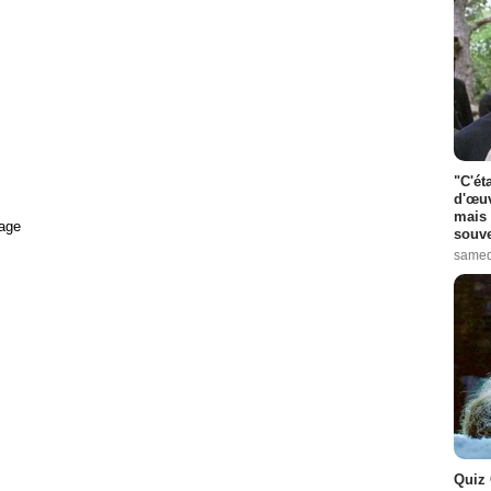
"C'ét
d'œuv
mais 
age
souve
samed
Quiz 