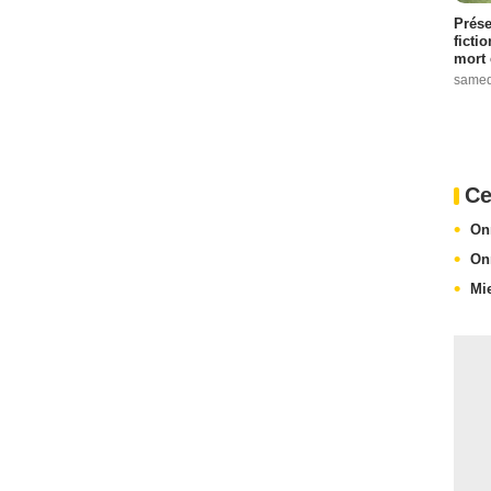
Prése
ficti
mort 
samed
Ce
On
On
Mi