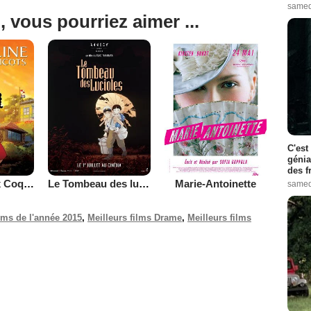
samed
, vous pourriez aimer ...
C'est
génia
des f
La Colline aux Coquelicots
Le Tombeau des lucioles
Marie-Antoinette
samed
ilms de l'année 2015
,
Meilleurs films Drame
,
Meilleurs films