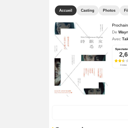
Accueil
Casting
Photos
Fi
Prochai
De
Way
Avec
Ta
Spectate
2,6
3 notes