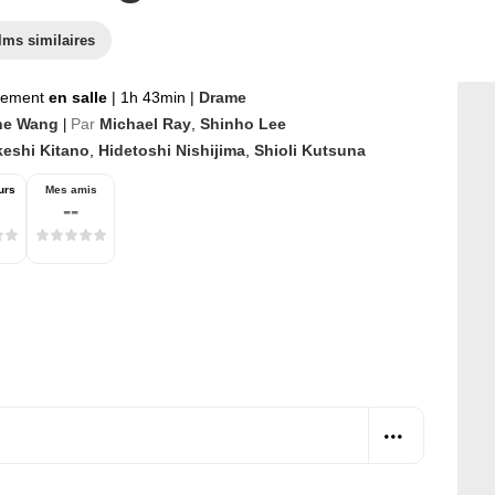
lms similaires
nement
en salle
|
1h 43min
|
Drame
ne Wang
Par
Michael Ray
,
Shinho Lee
|
keshi Kitano
,
Hidetoshi Nishijima
,
Shioli Kutsuna
urs
Mes amis
--