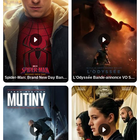
Spider-Man: Brand New Day Bande-annonce VO STFR
L'Odyssée Bande-annonce VO STFR