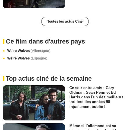
Toutes les actus Ciné
Ce film dans d'autres pays
We're Wolves
(Allemagne)
We're Wolves
(Espagne)
Top actus ciné de la semaine
Ce soir entre amis : Gary
Oldman, Sean Penn et Ed
Harris dans l'un des meilleurs
thrillers des années 90
injustement oublié !
Même si l’allemand est sa