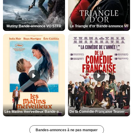
Mutiny Bande-annonce VO STFR
Le Triangle d'or Bande-annonce VF
Les Matins merveilleux Bande-annonce VF
De la Comédie-Française Teaser VF
Bandes-annonces à ne pas manquer