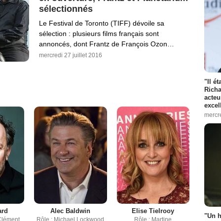
sélectionnés
Le Festival de Toronto (TIFF) dévoile sa
sélection : plusieurs films français sont
annoncés, dont Frantz de François Ozon…
mercredi 27 juillet 2016
"Il é
Richa
acteu
excel
mercr
ard
Alec Baldwin
Elise Tielrooy
"Un h
Clément
Rôle : Michael Lockwood
Rôle : Martine