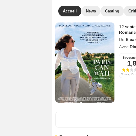
Accueil
News
Casting
Crit
12 sept
Romanc
De
Elea
Avec
Di
Spectate
1,
66 notes, 10 cr