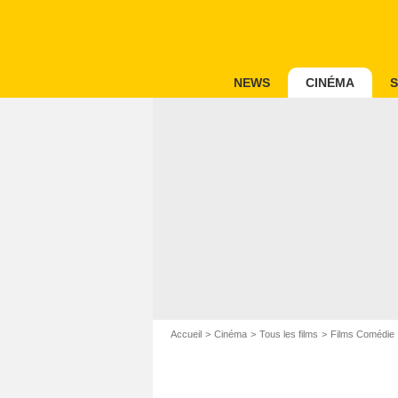
NEWS
CINÉMA
S
Accueil
Cinéma
Tous les films
Films Comédie