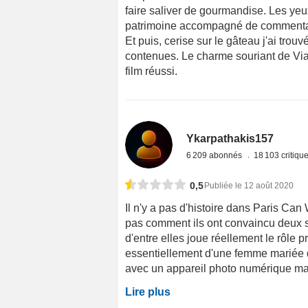
faire saliver de gourmandise. Les yeux
patrimoine accompagné de commentair
Et puis, cerise sur le gâteau j'ai tro
contenues. Le charme souriant de Viar
film réussi.
Ykarpathakis157
6 209 abonnés
18 103 critiqu
0,5
Publiée le 12 août 2020
Il n'y a pas d'histoire dans Paris Can
pas comment ils ont convaincu deux st
d'entre elles joue réellement le rôle pr
essentiellement d'une femme mariée qu
avec un appareil photo numérique mais 
Lire plus