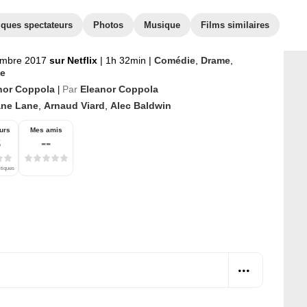
iques spectateurs
Photos
Musique
Films similaires
embre 2017
sur Netflix
|
1h 32min
|
Comédie
,
Drame
,
e
nor Coppola
Par
Eleanor Coppola
|
ane Lane
,
Arnaud Viard
,
Alec Baldwin
urs
Mes amis
8
--
itiques