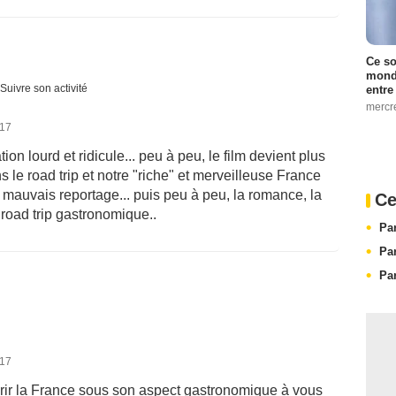
Ce so
monde
Suivre son activité
entre
mercr
017
on lourd et ridicule... peu à peu, le film devient plus
 le road trip et notre "riche" et merveilleuse France
 mauvais reportage... puis peu à peu, la romance, la
Ce
 road trip gastronomique..
Pa
Pa
Pa
017
vrir la France sous son aspect gastronomique à vous