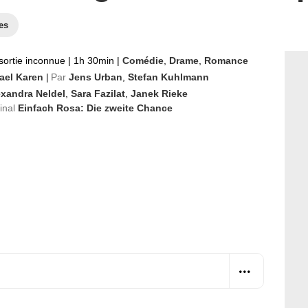
es
sortie inconnue
|
1h 30min
|
Comédie
,
Drame
,
Romance
ael Karen
Par
Jens Urban
,
Stefan Kuhlmann
|
exandra Neldel
,
Sara Fazilat
,
Janek Rieke
ginal
Einfach Rosa: Die zweite Chance