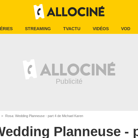
ÉRIES
STREAMING
TVACTU
VIDÉOS
VOD
Rosa: Wedding Planneuse - part 4 de Michael Karen
edding Planneuse - p