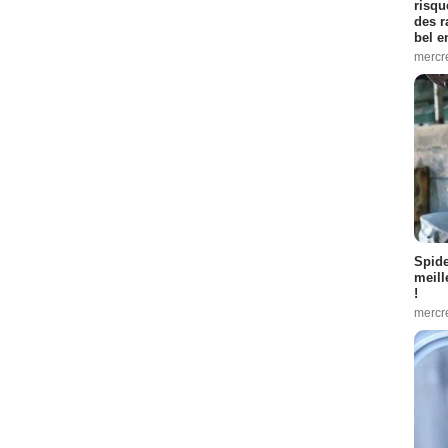
risqu
des r
bel 
mercr
Spid
meill
!
mercr