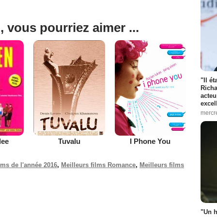
, vous pourriez aimer ...
"Il é
Richa
acteu
excel
mercr
Tuvalu
I Phone You
lee
ilms de l'année 2016
,
Meilleurs films Romance
,
Meilleurs films
"Un h