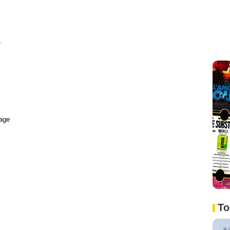
e
age
To