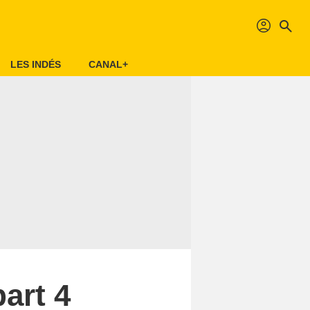
profil
search
LES INDÉS
CANAL+
art 4