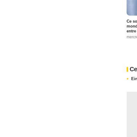
Ce so
monde
entre
mercr
Ce
Ei