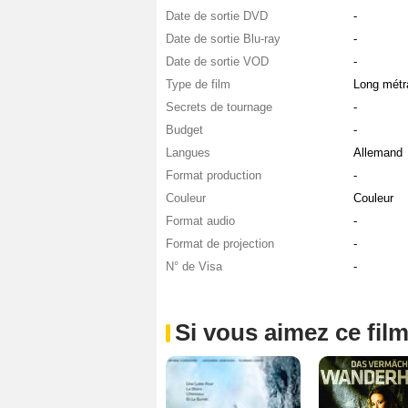
Date de sortie DVD
-
Date de sortie Blu-ray
-
Date de sortie VOD
-
Type de film
Long métr
Secrets de tournage
-
Budget
-
Langues
Allemand
Format production
-
Couleur
Couleur
Format audio
-
Format de projection
-
N° de Visa
-
Si vous aimez ce film