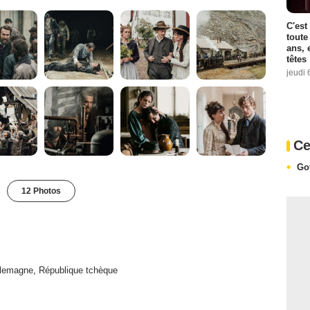
C'est
toute
ans, 
têtes
jeudi 
Ce
Go
12 Photos
llemagne
,
République tchèque