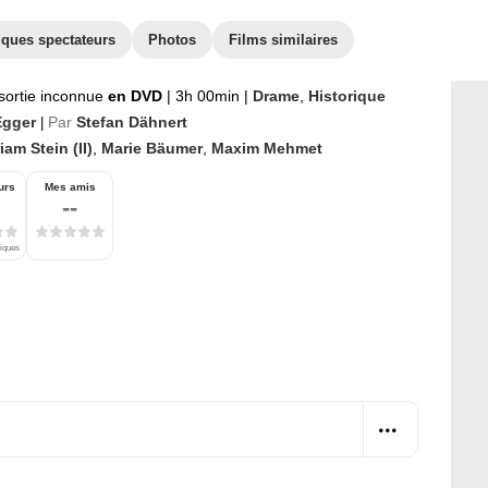
iques spectateurs
Photos
Films similaires
sortie inconnue
en DVD
|
3h 00min
|
Drame
,
Historique
Egger
Par
Stefan Dähnert
|
iam Stein (II)
,
Marie Bäumer
,
Maxim Mehmet
urs
Mes amis
--
tiques