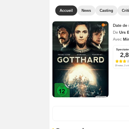
Accueil
News
Casting
Crit
Date de 
De
Urs 
Avec
Mir
Spectate
2,8
19 notes, 2 cri