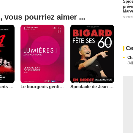
Spide
prévu
Marve
, vous pourriez aimer ...
samed
Ce
Ch
(Al
1789 : Les amants de la Bastille (Pathé Live)
Le bourgeois gentilhomme (Côté Diffusion)
Spectacle de Jean-Marie Bigard (Côté Diffusion)