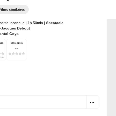
Films similaires
sortie inconnue
|
1h 50min
|
Spectacle
-Jacques Debout
antal Goya
urs
Mes amis
--
iques