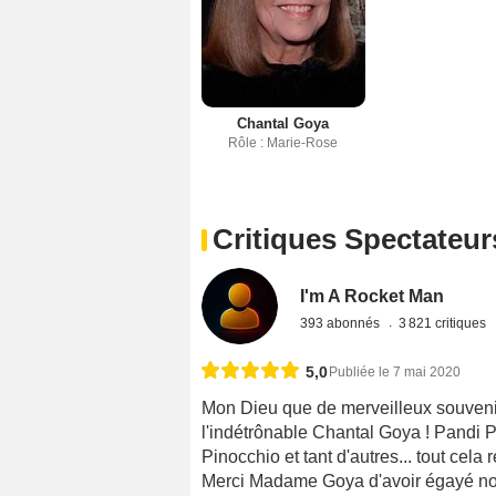
Chantal Goya
Rôle : Marie-Rose
Critiques Spectateur
I'm A Rocket Man
393 abonnés
3 821 critiques
5,0
Publiée le 7 mai 2020
Mon Dieu que de merveilleux souveni
l'indétrônable Chantal Goya ! Pandi 
Pinocchio et tant d'autres... tout cela
Merci Madame Goya d'avoir égayé nos