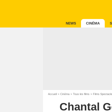
NEWS
CINÉMA
S
Accueil
Cinéma
Tous les films
Films Spectacl
Chantal G