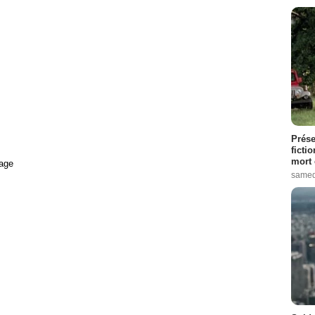
Prése
ficti
mort 
age
samed