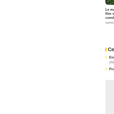
Le me
film 
comé
samed
Ce
Ei
(Al
Pr