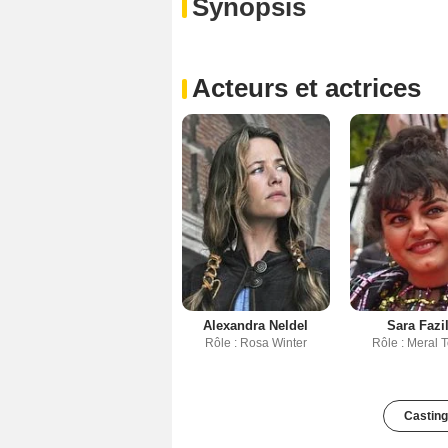
Synopsis
Acteurs et actrices
Alexandra Neldel
Sara Fazil
Rôle : Rosa Winter
Rôle : Meral 
Casting