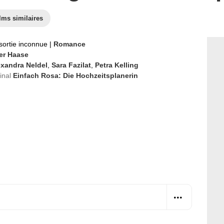
lms similaires
sortie inconnue
|
Romance
er Haase
exandra Neldel
,
Sara Fazilat
,
Petra Kelling
ginal
Einfach Rosa: Die Hochzeitsplanerin