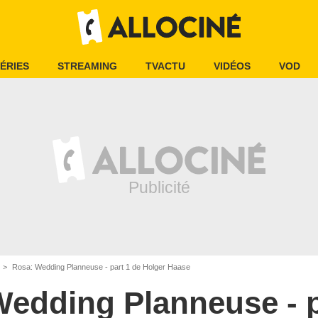
ÉRIES
STREAMING
TVACTU
VIDÉOS
VOD
Rosa: Wedding Planneuse - part 1 de Holger Haase
edding Planneuse - p