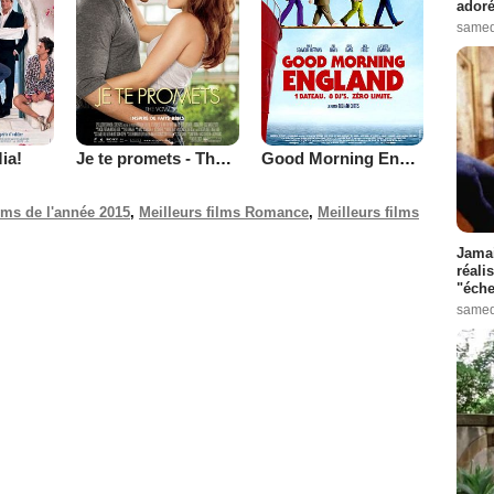
adoré
samed
ia!
Je te promets - The Vow
Good Morning England
ilms de l'année 2015
,
Meilleurs films Romance
,
Meilleurs films
Jamai
réali
"éche
samed