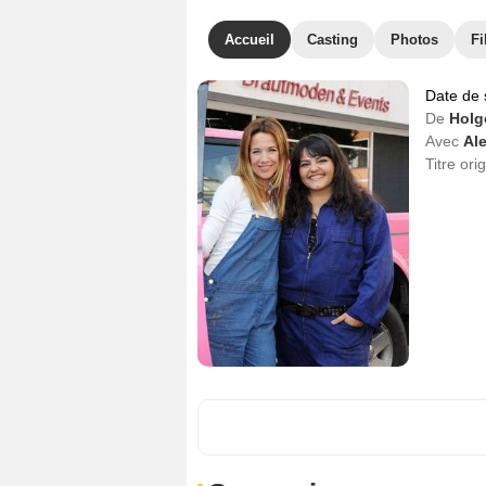
Accueil
Casting
Photos
Fi
Date de 
De
Holg
Avec
Al
Titre ori