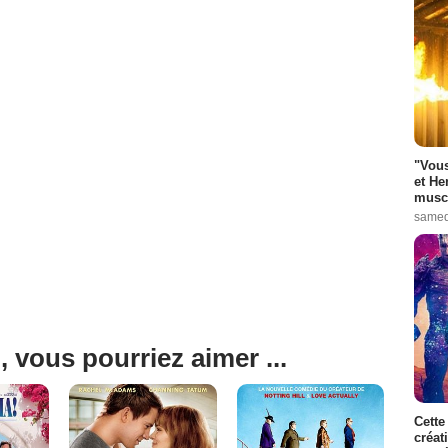
"Vous
et He
muscl
samed
, vous pourriez aimer ...
Cette
créat