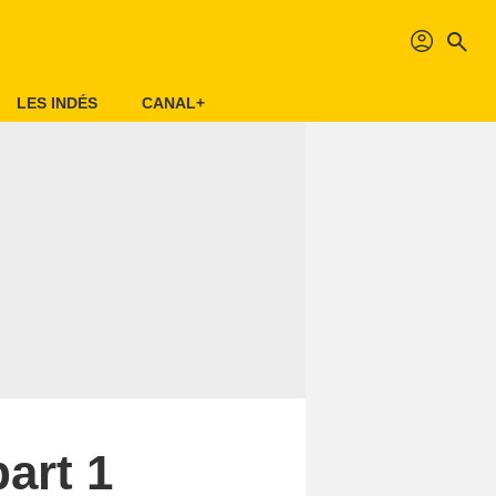
profil
search
LES INDÉS
CANAL+
art 1