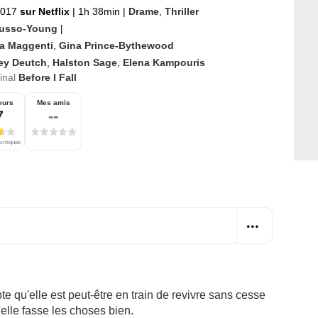
 2017
sur Netflix
|
1h 38min
|
Drame
,
Thriller
usso-Young
|
a Maggenti
,
Gina Prince-Bythewood
ey Deutch
,
Halston Sage
,
Elena Kampouris
ginal
Before I Fall
eurs
Mes amis
7
--
critiques
 qu'elle est peut-être en train de revivre sans cesse
'elle fasse les choses bien.