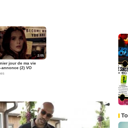
2:05
nier jour de ma vie
-annonce (2) VO
ues
To