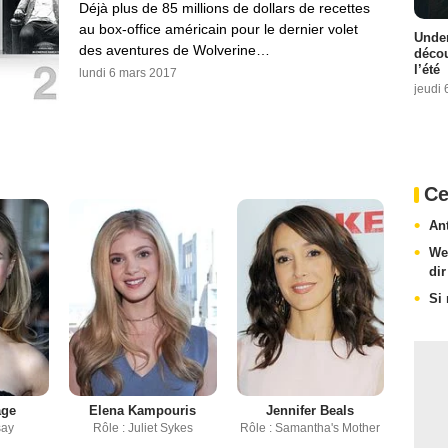
Déjà plus de 85 millions de dollars de recettes
au box-office américain pour le dernier volet
Under
des aventures de Wolverine…
décou
l’été
lundi 6 mars 2017
jeudi 
Ce
An
We
dir
Si
age
Elena Kampouris
Jennifer Beals
say
Rôle : Juliet Sykes
Rôle : Samantha's Mother