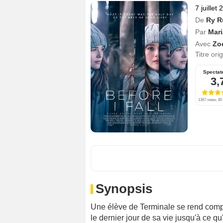
7 juillet
De
Ry R
Par
Mari
Avec
Zo
Titre ori
Spectat
3,
1367 notes, 85 
Synopsis
Une élève de Terminale se rend compte
le dernier jour de sa vie jusqu'à ce qu