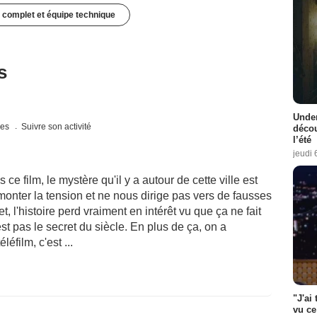
 complet et équipe technique
s
Under
ues
Suivre son activité
décou
l’été
jeudi 
s ce film, le mystère qu'il y a autour de cette ville est
s monter la tension et ne nous dirige pas vers de fausses
t, l'histoire perd vraiment en intérêt vu que ça ne fait
st pas le secret du siècle. En plus de ça, on a
éfilm, c'est ...
"J'ai
vu ce