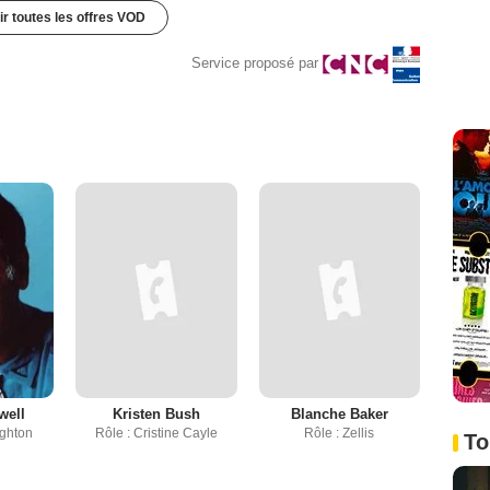
ir toutes les offres VOD
Service proposé par
well
Kristen Bush
Blanche Baker
ighton
Rôle : Cristine Cayle
Rôle : Zellis
To