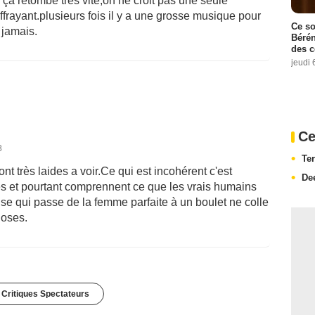
ça retombe très vite,on ne croit pas une seule
effrayant.plusieurs fois il y a une grosse musique pour
Ce so
 jamais.
Bérén
des 
jeudi 
Ce
8
Te
nt très laides a voir.Ce qui est incohérent c'est
De
es et pourtant comprennent ce que les vrais humains
use qui passe de la femme parfaite à un boulet ne colle
hoses.
 Critiques Spectateurs