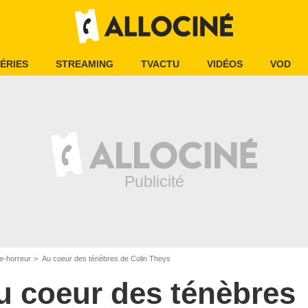
ÉRIES
STREAMING
TVACTU
VIDÉOS
VOD
e-horreur
Au coeur des ténèbres de Colin Theys
u coeur des ténèbres