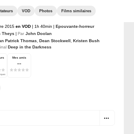
tateurs
VOD
Photos
Films similaires
re 2015
en VOD
|
1h 40min
|
Epouvante-horreur
n Theys
Par
John Doolan
|
an Patrick Thomas
,
Dean Stockwell
,
Kristen Bush
ginal
Deep in the Darkness
urs
Mes amis
--
tiques