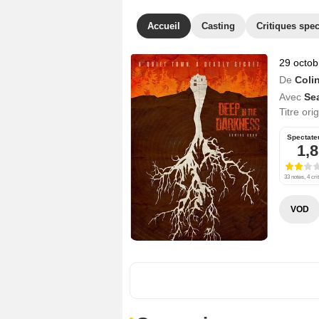
Accueil
Casting
Critiques spec
29 octob
De
Coli
Avec
Se
Titre ori
Spectate
1,8
33 notes, 4 cri
VOD