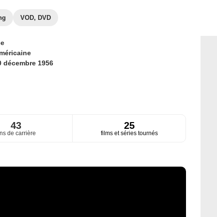
ng
VOD, DVD
ce
méricaine
0 décembre 1956
43
25
ns de carrière
films et séries tournés