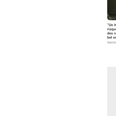
"Un h
risqu
des r
bel 
mercr