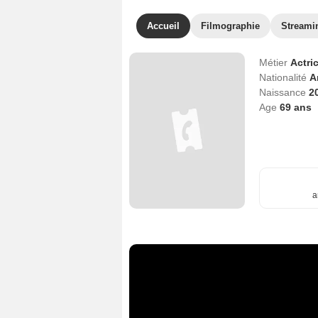
Accueil
Filmographie
Streami
Métier
Actri
Nationalité
A
Naissance
2
Age
69
ans
a