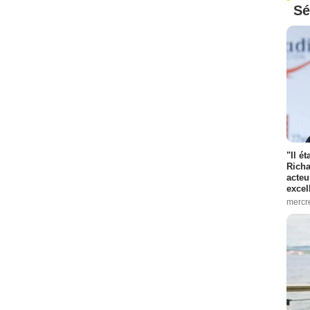
Sé
"Il é
Richa
acteu
excel
mercr