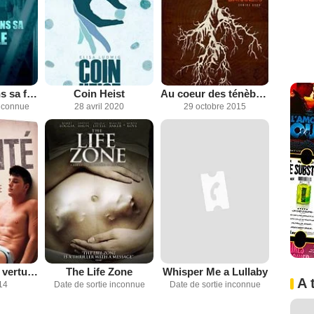
En danger dans sa famille
Coin Heist
Au coeur des ténèbres
inconnue
28 avril 2020
29 octobre 2015
En vérité : Les vertus du mensonge
The Life Zone
Whisper Me a Lullaby
A 
14
Date de sortie inconnue
Date de sortie inconnue