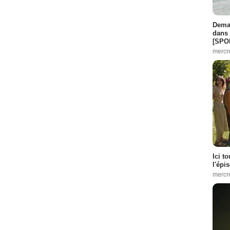
Demai
dans 
[SPO
mercr
Ici t
l'épi
mercr