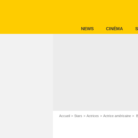
NEWS
CINÉMA
S
Accueil
Stars
Actrices
Actrice américaine
B