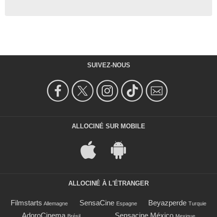
SUIVEZ-NOUS
ALLOCINÉ SUR MOBILE
ALLOCINÉ À L'ÉTRANGER
Filmstarts
SensaCine
Beyazperde
Allemagne
Espagne
Turquie
AdoroCinema
Sensacine México
Brésil
Mexique