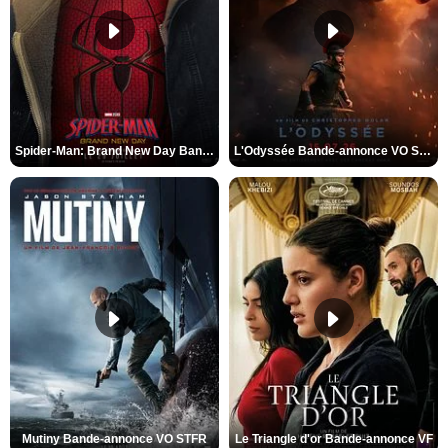
Spider-Man: Brand New Day Bande-annonce VO STFR
L'Odyssée Bande-annonce VO STFR
Mutiny Bande-annonce VO STFR
Le Triangle d'or Bande-annonce VF