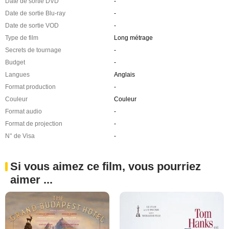
Date de sortie DVD
-
Date de sortie Blu-ray
-
Date de sortie VOD
-
Type de film
Long métrage
Secrets de tournage
-
Budget
-
Langues
Anglais
Format production
-
Couleur
Couleur
Format audio
-
Format de projection
-
N° de Visa
-
Si vous aimez ce film, vous pourriez
aimer ...