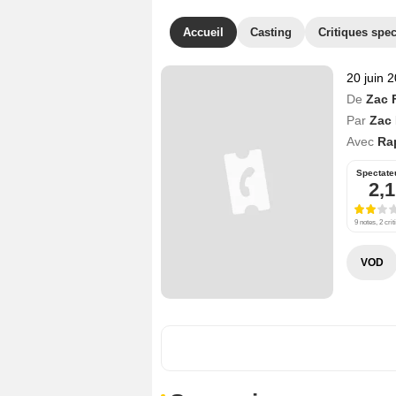
Accueil
Casting
Critiques spec
20 juin 
De
Zac 
Par
Zac 
Avec
Ra
Spectate
2,1
9 notes, 2 crit
VOD