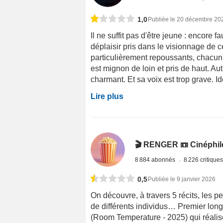
1,0
Publiée le 20 décembre 20
Il ne suffit pas d'être jeune : encore 
déplaisir pris dans le visionnage de c
particulièrement repoussants, chacun
est mignon de loin et pris de haut. Aut
charmant. Et sa voix est trop grave. Id
Lire plus
🎬 RENGER 📼 Cinéphile 
8 884 abonnés
8 226 critique
0,5
Publiée le 9 janvier 2026
On découvre, à travers 5 récits, les p
de différents individus… Premier lo
(Room Temperature - 2025) qui réalis