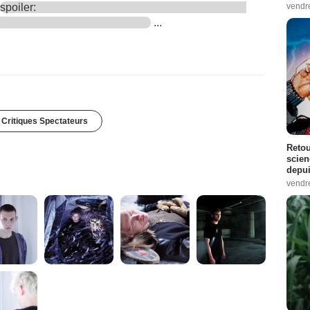
vendr
spoiler:
...
 Critiques Spectateurs
Retou
scien
depui
vendr