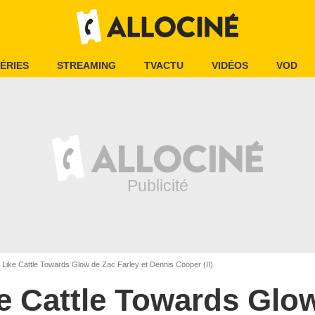
ÉRIES
STREAMING
TVACTU
VIDÉOS
VOD
Like Cattle Towards Glow de Zac Farley et Dennis Cooper (II)
e Cattle Towards Glo