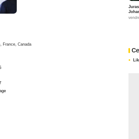
Juras
Johan
vendr
e
,
France
,
Canada
Ce
Li
6
7
age