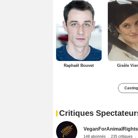
Raphaël Bouvet
Gisèle Vie
Casting
Critiques Spectateur
VeganForAnimalRight
148 abonnés
235 critiques