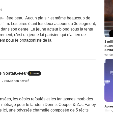
21
faut-il être beau. Aucun plaisir, et même beaucoup de
e film. Les pires étant les deux acteurs du 3e segment,
 dans son genre. Le jeune acteur blond sous la tente
rement, c'est un jeune fat parisien qui n'a rien de
em pour le protagoniste de la ...
1 mil
quand
devra
vendr
Nostal𝙂𝙚𝙚𝙠
s
Suivre son activité
ensées, les désirs refoulés et les fantasmes morbides
ng-métrage pour le tandem Dennis Cooper & Zac Farley
Après
e ici, une odyssée charnelle composée de 5 récits
film 