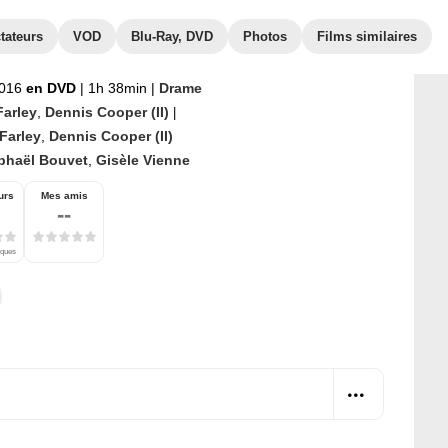
tateurs
VOD
Blu-Ray, DVD
Photos
Films similaires
2016
en DVD
|
1h 38min
|
Drame
Farley
,
Dennis Cooper (II)
|
Farley
,
Dennis Cooper (II)
phaël Bouvet
,
Gisèle Vienne
urs
Mes amis
--
iques