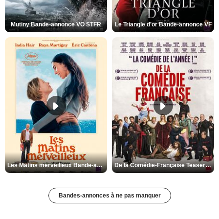
Mutiny Bande-annonce VO STFR
Le Triangle d'or Bande-annonce VF
Les Matins merveilleux Bande-annonce VF
De la Comédie-Française Teaser VF
Bandes-annonces à ne pas manquer