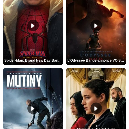
Spider-Man: Brand New Day Bande-annonce VO STFR
L'Odyssée Bande-annonce VO STFR