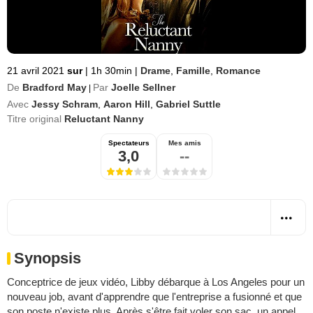
21 avril 2021
sur
|
1h 30min
|
Drame
,
Famille
,
Romance
De
Bradford May
Par
Joelle Sellner
|
Avec
Jessy Schram
,
Aaron Hill
,
Gabriel Suttle
Titre original
Reluctant Nanny
Spectateurs
Mes amis
3,0
--
Synopsis
Conceptrice de jeux vidéo, Libby débarque à Los Angeles pour un
nouveau job, avant d'apprendre que l'entreprise a fusionné et que
son poste n'existe plus. Après s'être fait voler son sac, un appel