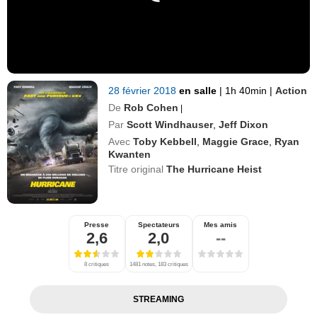
28 février 2018
en salle
|
1h 40min
|
Action
De
Rob Cohen
|
Par
Scott Windhauser
,
Jeff Dixon
Avec
Toby Kebbell
,
Maggie Grace
,
Ryan
Kwanten
Titre original
The Hurricane Heist
Presse
Spectateurs
Mes amis
2,6
2,0
--
8 critiques
1481 notes, 183 critiques
STREAMING