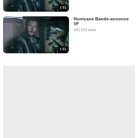
1:51
Hurricane Bande-annonce
VF
241 215 vues
1:51