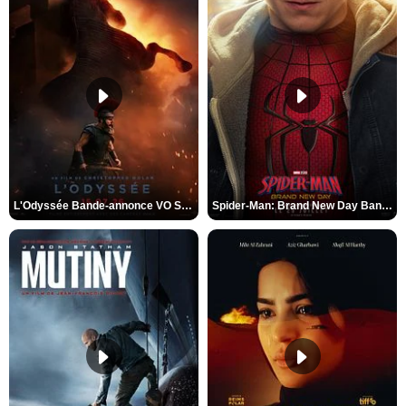
L'Odyssée Bande-annonce VO STFR
Spider-Man: Brand New Day Bande-annonce VO STFR