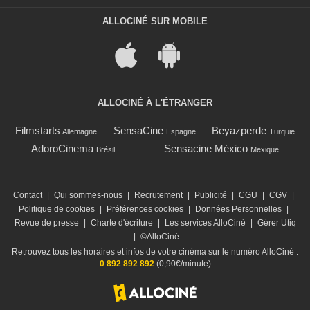
ALLOCINÉ SUR MOBILE
ALLOCINÉ À L'ÉTRANGER
Filmstarts
SensaCine
Beyazperde
Allemagne
Espagne
Turquie
AdoroCinema
Sensacine México
Brésil
Mexique
Contact
|
Qui sommes-nous
|
Recrutement
|
Publicité
|
CGU
|
CGV
|
Politique de cookies
|
Préférences cookies
|
Données Personnelles
|
Revue de presse
|
Charte d'écriture
|
Les services AlloCiné
|
Gérer Utiq
|
©AlloCiné
Retrouvez tous les horaires et infos de votre cinéma sur le numéro AlloCiné :
0 892 892 892
(0,90€/minute)