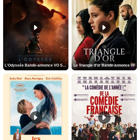
L'Odyssée Bande-annonce VO STFR
Le Triangle d'or Bande-annonce VF