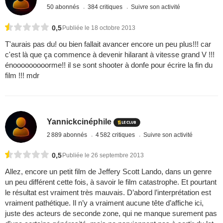
50 abonnés
384 critiques
Suivre son activité
0,5
Publiée le 18 octobre 2013
T'aurais pas du! ou bien fallait avancer encore un peu plus!!! car
c'est là que ça commence à devenir hilarant à vitesse grand V !!!
énooooooooorme!! il se sont shooter à donfe pour écrire la fin du
film !!! mdr
Yannickcinéphile
2 889 abonnés
4 582 critiques
Suivre son activité
0,5
Publiée le 26 septembre 2013
Allez, encore un petit film de Jeffery Scott Lando, dans un genre
un peu différent cette fois, à savoir le film catastrophe. Et pourtant
le résultat est vraiment très mauvais. D’abord l’interprétation est
vraiment pathétique. Il n’y a vraiment aucune tête d’affiche ici,
juste des acteurs de seconde zone, qui ne manque surement pas