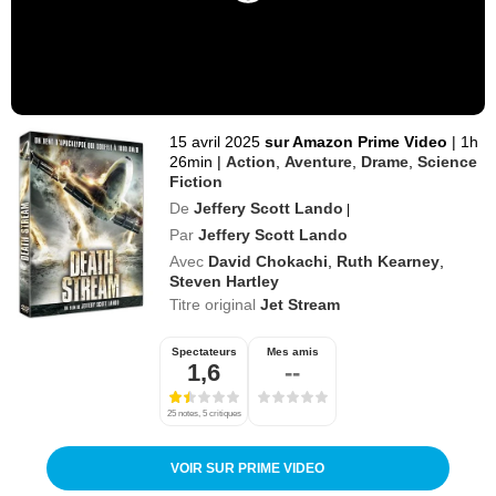
15 avril 2025
sur Amazon Prime Video
|
1h
26min
|
Action
,
Aventure
,
Drame
,
Science
Fiction
De
Jeffery Scott Lando
|
Par
Jeffery Scott Lando
Avec
David Chokachi
,
Ruth Kearney
,
Steven Hartley
Titre original
Jet Stream
Spectateurs
Mes amis
1,6
--
25 notes, 5 critiques
VOIR SUR PRIME VIDEO