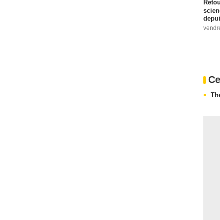
Retou
scien
depui
vendr
Ce
Th