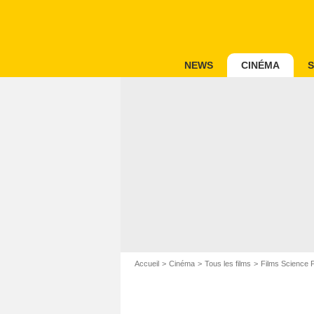
NEWS
CINÉMA
S
Accueil
Cinéma
Tous les films
Films Science F