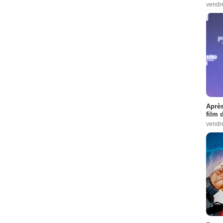
vendr
Après
film 
vendr