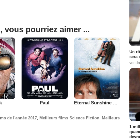
, vous pourriez aimer ...
Un rô
sera 
vendr
k
Paul
Eternal Sunshine of the Spotless Mind
ilms de l'année 2017
,
Meilleurs films Science Fiction
,
Meilleurs
1 mil
quand
devra