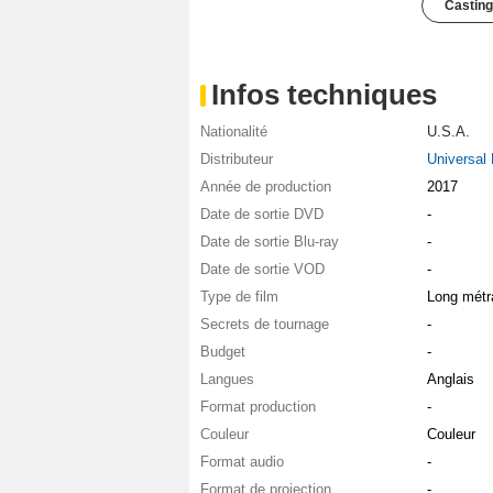
Casting
Infos techniques
Nationalité
U.S.A.
Distributeur
Universal 
Année de production
2017
Date de sortie DVD
-
Date de sortie Blu-ray
-
Date de sortie VOD
-
Type de film
Long métr
Secrets de tournage
-
Budget
-
Langues
Anglais
Format production
-
Couleur
Couleur
Format audio
-
Format de projection
-