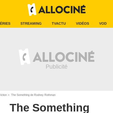
ÉRIES
STREAMING
TVACTU
VIDÉOS
VOD
iction
The Something de Rodney Rothman
The Something