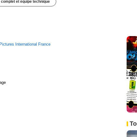
 complet et équipe technique
Pictures International France
age
To