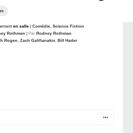
es
nement
en salle
|
Comédie
,
Science Fiction
ey Rothman
Par
Rodney Rothman
|
th Rogen
,
Zach Galifianakis
,
Bill Hader