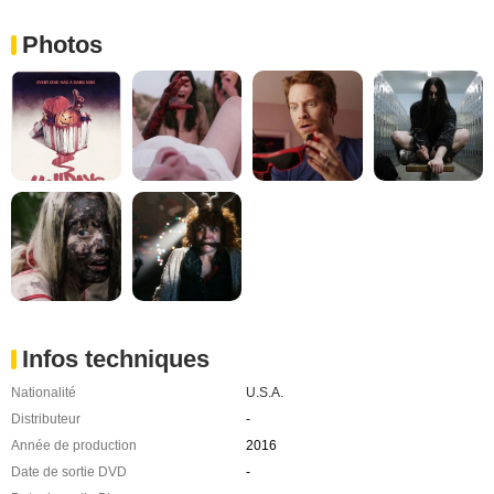
Photos
Infos techniques
Nationalité
U.S.A.
Distributeur
-
Année de production
2016
Date de sortie DVD
-