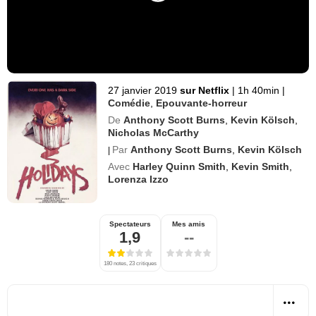
27 janvier 2019
sur Netflix
|
1h 40min
|
Comédie
,
Epouvante-horreur
De
Anthony Scott Burns
,
Kevin Kölsch
,
Nicholas McCarthy
Par
Anthony Scott Burns
,
Kevin Kölsch
|
Avec
Harley Quinn Smith
,
Kevin Smith
,
Lorenza Izzo
Spectateurs
Mes amis
1,9
--
180 notes, 23 critiques