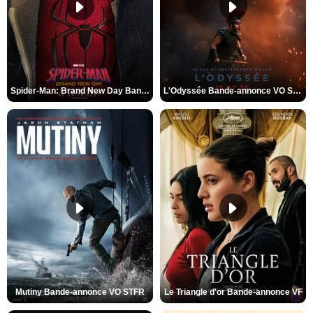
Spider-Man: Brand New Day Bande-annonce VO STFR
L'Odyssée Bande-annonce VO STFR
Mutiny Bande-annonce VO STFR
Le Triangle d'or Bande-annonce VF