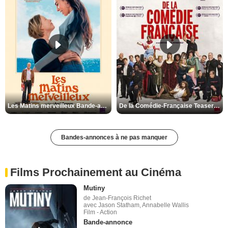
Les Matins merveilleux Bande-annonce VF
De la Comédie-Française Teaser VF
Bandes-annonces à ne pas manquer
Films Prochainement au Cinéma
Mutiny
de Jean-François Richet
avec Jason Statham, Annabelle Wallis
Film - Action
Bande-annonce