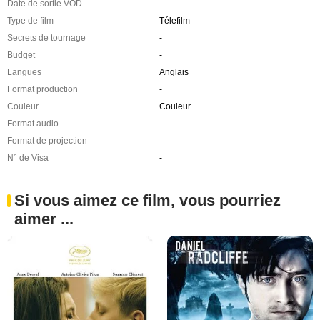
Date de sortie VOD
-
Type de film
Télefilm
Secrets de tournage
-
Budget
-
Langues
Anglais
Format production
-
Couleur
Couleur
Format audio
-
Format de projection
-
N° de Visa
-
Si vous aimez ce film, vous pourriez
aimer ...