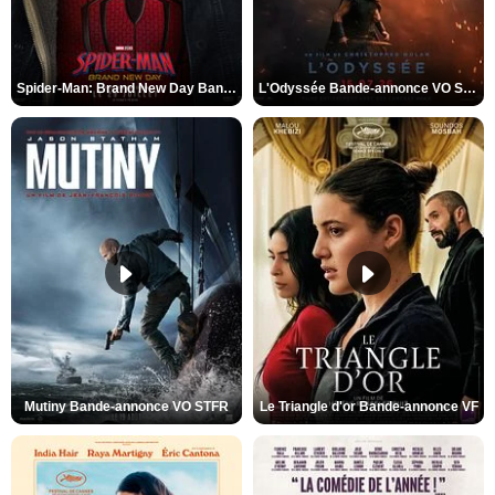
Spider-Man: Brand New Day Bande-annonce VO STFR
L'Odyssée Bande-annonce VO STFR
Mutiny Bande-annonce VO STFR
Le Triangle d'or Bande-annonce VF