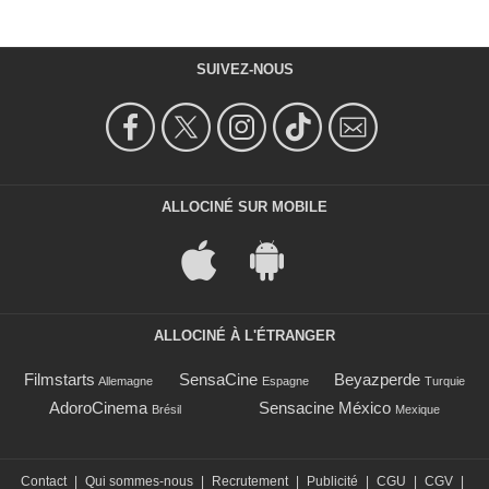
SUIVEZ-NOUS
ALLOCINÉ SUR MOBILE
ALLOCINÉ À L'ÉTRANGER
Filmstarts
SensaCine
Beyazperde
Allemagne
Espagne
Turquie
AdoroCinema
Sensacine México
Brésil
Mexique
Contact
|
Qui sommes-nous
|
Recrutement
|
Publicité
|
CGU
|
CGV
|