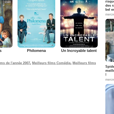
risqu
des r
bel 
mercr
s
Philomena
Un Incroyable talent
ilms de l'année 2007
,
Meilleurs films Comédie
,
Meilleurs films
Spid
meill
!
mercr