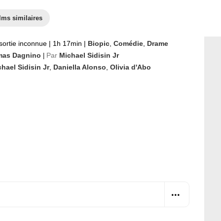
lms similaires
sortie inconnue
|
1h 17min
|
Biopic
,
Comédie
,
Drame
as Dagnino
Par
Michael Sidisin Jr
|
hael Sidisin Jr
,
Daniella Alonso
,
Olivia d'Abo