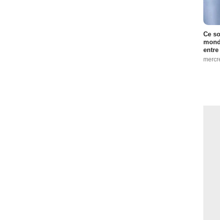
Ce so
monde
entre
mercr