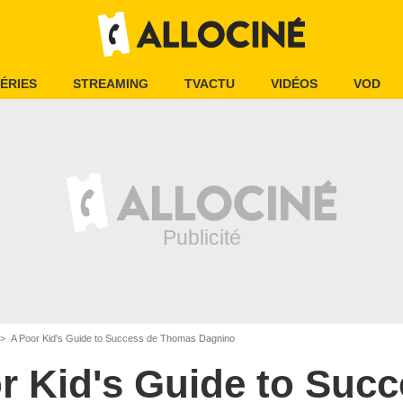
ÉRIES
STREAMING
TVACTU
VIDÉOS
VOD
A Poor Kid's Guide to Success de Thomas Dagnino
r Kid's Guide to Suc