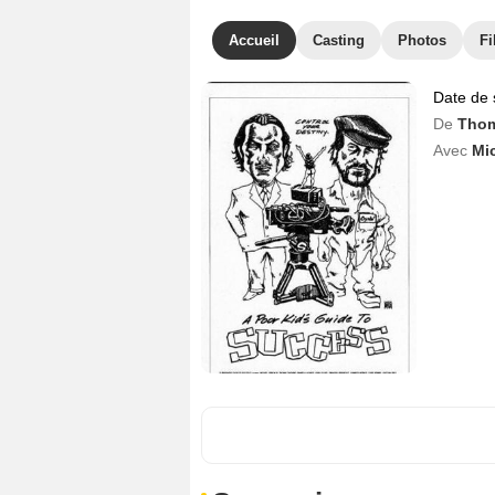
Accueil
Casting
Photos
Fi
Date de 
De
Thom
Avec
Mic