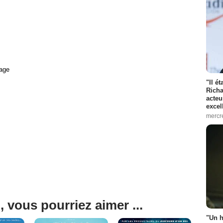
age
"Il é
Richa
acteu
excel
mercr
, vous pourriez aimer ...
"Un h