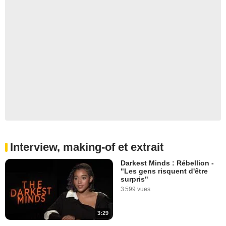
Interview, making-of et extrait
Darkest Minds : Rébellion -
"Les gens risquent d'être
surpris"
3 599 vues
3:29