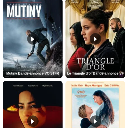
Mutiny Bande-annonce VO STFR
Le Triangle d'or Bande-annonce VF