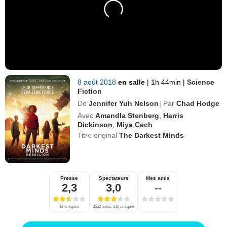
8 août 2018
en salle
|
1h 44min
|
Science
Fiction
De
Jennifer Yuh Nelson
Par
Chad Hodge
|
Avec
Amandla Stenberg
,
Harris
Dickinson
,
Miya Cech
Titre original
The Darkest Minds
Presse
Spectateurs
Mes amis
2,3
3,0
--
12 critiques
3552 notes, 310 critiques