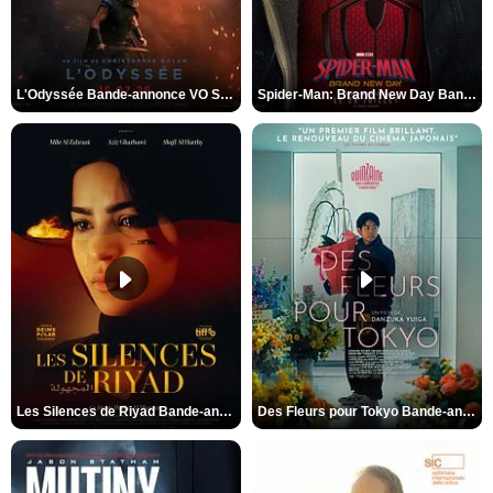
L'Odyssée Bande-annonce VO STFR
Spider-Man: Brand New Day Bande-annonce VO STFR
Les Silences de Riyad Bande-annonce VO STFR
Des Fleurs pour Tokyo Bande-annonce VO STFR