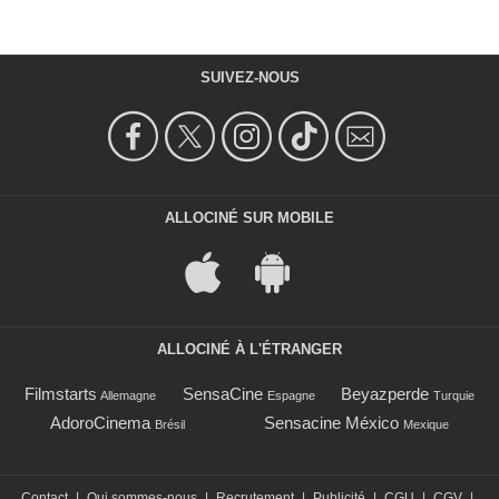
SUIVEZ-NOUS
ALLOCINÉ SUR MOBILE
ALLOCINÉ À L'ÉTRANGER
Filmstarts
SensaCine
Beyazperde
Allemagne
Espagne
Turquie
AdoroCinema
Sensacine México
Brésil
Mexique
Contact
|
Qui sommes-nous
|
Recrutement
|
Publicité
|
CGU
|
CGV
|