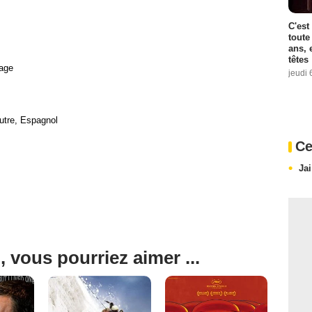
C'est
toute
ans, 
têtes
age
jeudi 
utre, Espagnol
Ce
Ja
, vous pourriez aimer ...