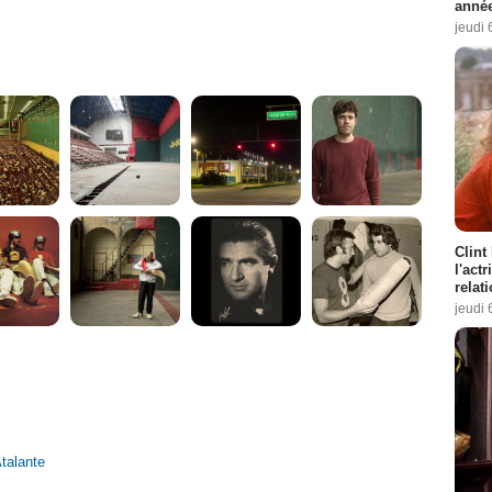
année
jeudi 
Clint
l'act
relat
jeudi 
talante