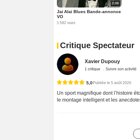
2:08
Jai Alai Blues Bande-annonce
VO
1 592 vues
Critique Spectateur
Xavier Dupouy
1 critique
Suivre son activité
5,0
Publiée le 5 août 2020
Un sport magnifique dont l’histoire ét
le montage intelligent et les anecdote