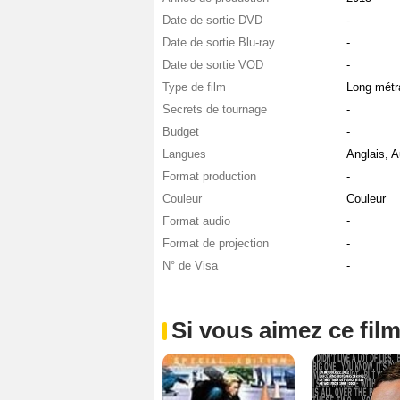
Date de sortie DVD
-
Date de sortie Blu-ray
-
Date de sortie VOD
-
Type de film
Long métr
Secrets de tournage
-
Budget
-
Langues
Anglais, A
Format production
-
Couleur
Couleur
Format audio
-
Format de projection
-
N° de Visa
-
Si vous aimez ce film