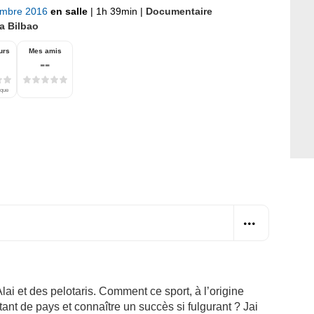
embre 2016
en salle
|
1h 39min
|
Documentaire
a Bilbao
urs
Mes amis
--
ique
lai et des pelotaris. Comment ce sport, à l’origine
s tant de pays et connaître un succès si fulgurant ? Jai