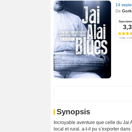
14 sept
De
Gork
Spectate
3,3
1 note, 1 crit
Synopsis
Incroyable aventure que celle du Jai A
local et rural, a-t-il pu s’exporter dan