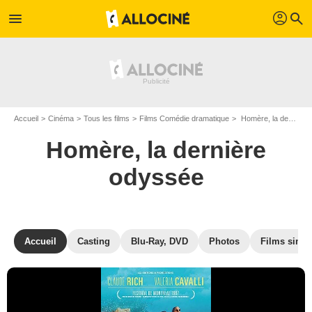
profil
menu
search
Accueil
Cinéma
Tous les films
Films Comédie dramatique
Homère, la dernière odyssée de Fabio Carpi
Homère, la dernière
odyssée
Accueil
Casting
Blu-Ray, DVD
Photos
Films simil