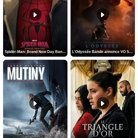
Spider-Man: Brand New Day Bande-annonce VO STFR
L'Odyssée Bande-annonce VO STFR