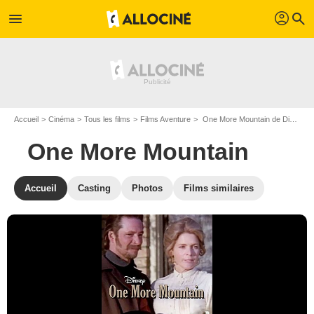
profil
menu
search
Accueil
Cinéma
Tous les films
Films Aventure
One More Mountain de Dick Lowry
One More Mountain
Accueil
Casting
Photos
Films similaires