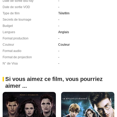
Date de sortie Blu-ray
-
Date de sortie VOD
-
Type de film
Télefilm
Secrets de tournage
-
Budget
-
Langues
Anglais
Format production
-
Couleur
Couleur
Format audio
-
Format de projection
-
N° de Visa
-
Si vous aimez ce film, vous pourriez
aimer ...