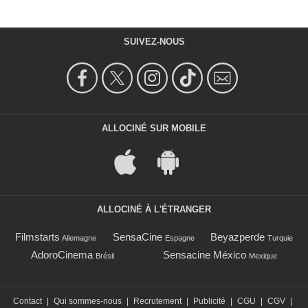
SUIVEZ-NOUS
ALLOCINÉ SUR MOBILE
ALLOCINÉ À L'ÉTRANGER
Filmstarts
SensaCine
Beyazperde
Allemagne
Espagne
Turquie
AdoroCinema
Sensacine México
Brésil
Mexique
Contact
|
Qui sommes-nous
|
Recrutement
|
Publicité
|
CGU
|
CGV
|