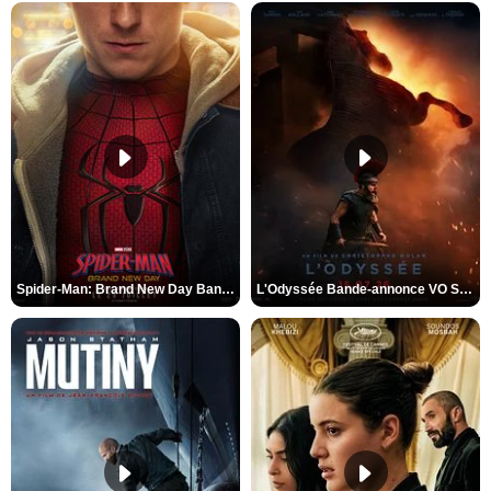
Spider-Man: Brand New Day Bande-annonce VO STFR
L'Odyssée Bande-annonce VO STFR