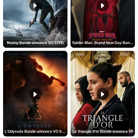
Mutiny Bande-annonce VO STFR
Spider-Man: Brand New Day Bande-annonce VO STFR
L'Odyssée Bande-annonce VO STFR
Le Triangle d'or Bande-annonce VF