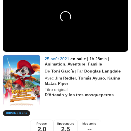
25 août 2021
en salle
|
1h 28min
|
Animation
,
Aventure
,
Famille
De
Toni García
Par
Douglas Langdale
|
Avec
Jim Redler
,
Tomás Ayuso
,
Karina
Matas Piper
Titre original
D'Artacán y los tres mosqueperros
Dès 6 ans
Presse
Spectateurs
Mes amis
2,0
2,5
--