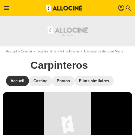
profil
menu
search
Accueil
Cinéma
Tous les films
Films Drame
Carpinteros de José María Cabral
Carpinteros
Accueil
Casting
Photos
Films similaires