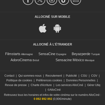
ALLOCINÉ SUR MOBILE
ALLOCINÉ À L'ÉTRANGER
Filmstarts
SensaCine
Beyazperde
Allemagne
Espagne
Turquie
AdoroCinema
Sensacine México
Brésil
Mexique
Contact
|
Qui sommes-nous
|
Recrutement
|
Publicité
|
CGU
|
CGV
|
Politique de cookies
|
Préférences cookies
|
Données Personnelles
|
Revue de presse
|
Charte d'écriture
|
Les services AlloCiné
|
Gérer Utiq
|
©AlloCiné
Retrouvez tous les horaires et infos de votre cinéma sur le numéro AlloCiné :
0 892 892 892
(0,90€/minute)