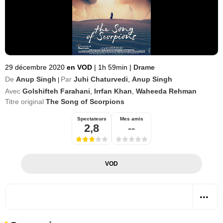
29 décembre 2020
en VOD
|
1h 59min
|
Drame
De
Anup Singh
Par
Juhi Chaturvedi
,
Anup Singh
|
Avec
Golshifteh Farahani
,
Irrfan Khan
,
Waheeda Rehman
Titre original
The Song of Scorpions
Spectateurs
Mes amis
2,8
--
VOD