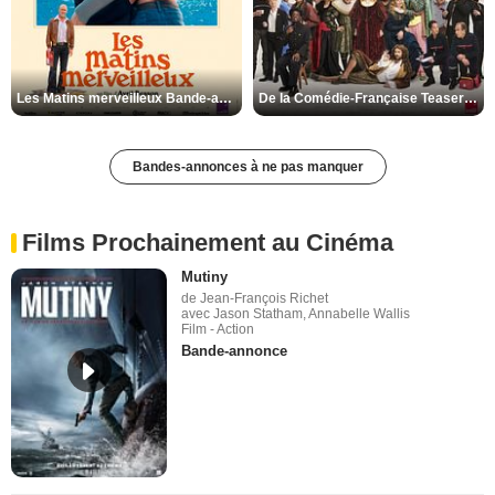
Les Matins merveilleux Bande-annonce VF
De la Comédie-Française Teaser VF
Bandes-annonces à ne pas manquer
Films Prochainement au Cinéma
Mutiny
de Jean-François Richet
avec Jason Statham, Annabelle Wallis
Film - Action
Bande-annonce