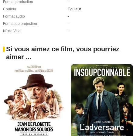
Format production
-
Couleur
Couleur
Format audio
-
Format de projection
-
N° de Visa
-
Si vous aimez ce film, vous pourriez
aimer ...