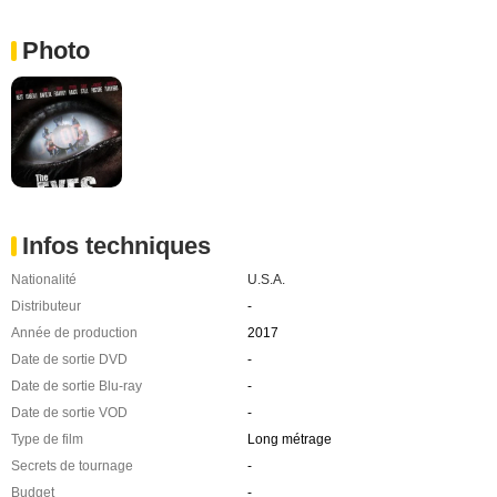
Photo
Infos techniques
Nationalité
U.S.A.
Distributeur
-
Année de production
2017
Date de sortie DVD
-
Date de sortie Blu-ray
-
Date de sortie VOD
-
Type de film
Long métrage
Secrets de tournage
-
Budget
-