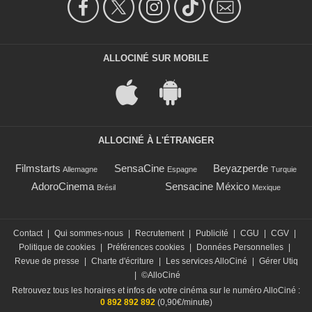
ALLOCINÉ SUR MOBILE
ALLOCINÉ À L'ÉTRANGER
Filmstarts
SensaCine
Beyazperde
Allemagne
Espagne
Turquie
AdoroCinema
Sensacine México
Brésil
Mexique
Contact
|
Qui sommes-nous
|
Recrutement
|
Publicité
|
CGU
|
CGV
|
Politique de cookies
|
Préférences cookies
|
Données Personnelles
|
Revue de presse
|
Charte d'écriture
|
Les services AlloCiné
|
Gérer Utiq
|
©AlloCiné
Retrouvez tous les horaires et infos de votre cinéma sur le numéro AlloCiné :
0 892 892 892
(0,90€/minute)