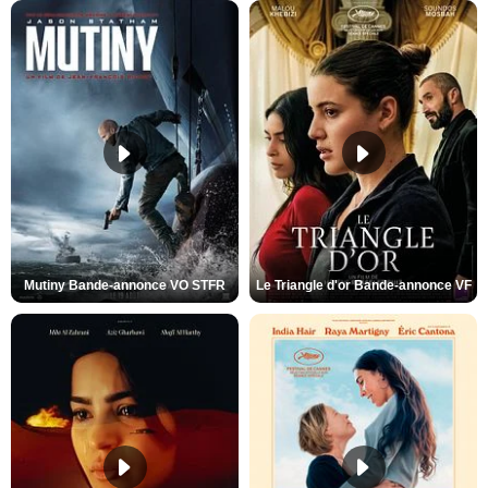
Mutiny Bande-annonce VO STFR
Le Triangle d'or Bande-annonce VF