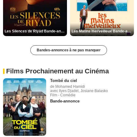
Les Silences de Riyad Bande-annonce VO STFR
Les Matins merveilleux Bande-annonce VF
Bandes-annonces à ne pas manquer
Films Prochainement au Cinéma
Tombé du ciel
de Mohamed Hamidi
avec Ilyes Djadel, Josiane Balasko
Film - Comédie
Bande-annonce