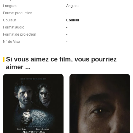
Langues
Anglais
Format production
-
Couleur
Couleur
Format audio
-
Format de projection
-
N° de Visa
-
Si vous aimez ce film, vous pourriez
aimer ...