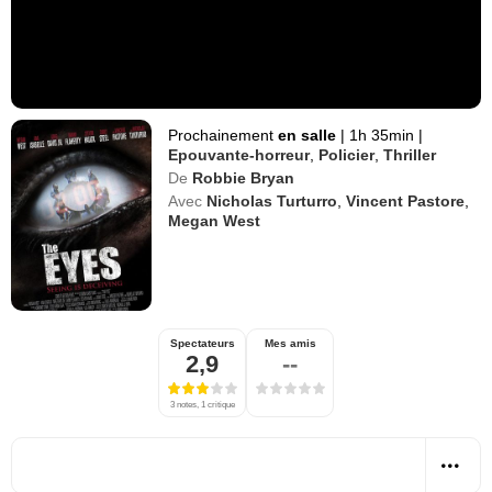
Prochainement
en salle
|
1h 35min
|
Epouvante-horreur
,
Policier
,
Thriller
De
Robbie Bryan
Avec
Nicholas Turturro
,
Vincent Pastore
,
Megan West
Spectateurs
Mes amis
2,9
--
3 notes, 1 critique