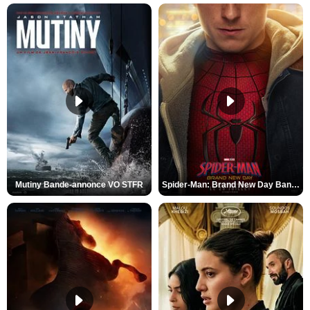
Mutiny Bande-annonce VO STFR
Spider-Man: Brand New Day Bande-annonce VO STFR