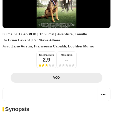
30 mai 2017
en VOD
|
1h 25min
|
Aventure
,
Famille
De
Brian Levant
Par
Steve Altiere
|
Avec
Zane Austin
,
Francesca Capaldi
,
Lochlyn Munro
Spectateurs
Mes amis
2,9
--
VOD
Synopsis