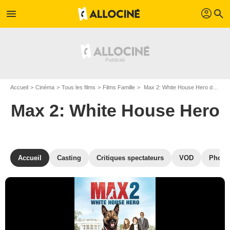
profil
menu
search
Accueil
Cinéma
Tous les films
Films Famille
Max 2: White House Hero de Brian Levant
Max 2: White House Hero
Accueil
Casting
Critiques spectateurs
VOD
Photo