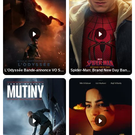
L'Odyssée Bande-annonce VO STFR
Spider-Man: Brand New Day Bande-annonce VO STFR