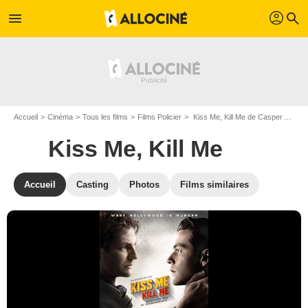
profil
menu
search
Accueil
Cinéma
Tous les films
Films Policier
Kiss Me, Kill Me de Casper Andreas
Kiss Me, Kill Me
Accueil
Casting
Photos
Films similaires