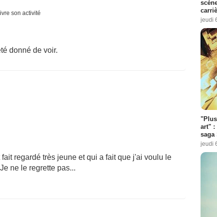
scène
carri
ivre son activité
jeudi 
été donné de voir.
"Plus
art" :
saga 
jeudi 
it regardé très jeune et qui a fait que j'ai voulu le
e ne le regrette pas...