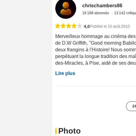
chrischambers86
16 188 abonnés
13 142 criti
4,0
Publiée le 10 août 2010
Merveilleux hommage au cinèma des ori
de D.W Griffith, "Good morning Babi
deux frangins à l'Histoire! Nous som
perpètuant la longue tradition des m
des-Miracles, à Pise, aidè de ses deux
Lire plus
24
Photo