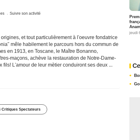
ques
Suivre son activité
Premi
franç
Anama
jeudi 
gines, et tout particulièrement à l'oeuvre fondatrice
lonia" mêle habilement le parcours hors du commun de
mes en 1913, en Toscane, le Maître Bonanno,
aîtres-maçons, achève la restauration de Notre-Dame-
Ce
 fils! L'amour de leur mètier conduiront ses deux ...
Bo
Go
 Critiques Spectateurs