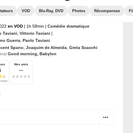
tateurs
VOD
Blu-Ray, DVD
Photos
Récompenses
Fi
2022
en VOD
|
1h 58min
|
Comédie dramatique
o Taviani
,
Vittorio Taviani
|
ino Guerra
,
Paolo Taviani
ncent Spano
,
Joaquim de Almeida
,
Greta Scacchi
ginal
Good morning, Babylon
eurs
Mes amis
6
--
ritiques