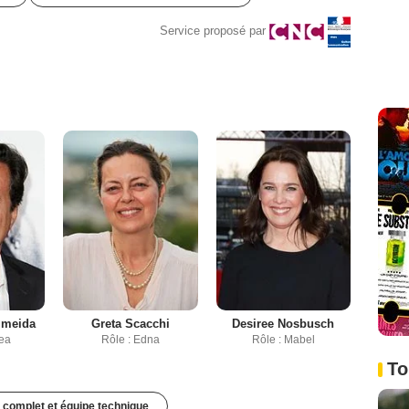
Service proposé par
lmeida
Greta Scacchi
Desiree Nosbusch
rea
Rôle : Edna
Rôle : Mabel
To
 complet et équipe technique