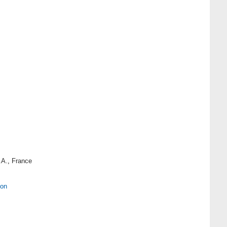
.A.
,
France
ion