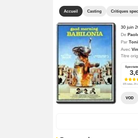
Accueil
Casting
Critiques spec
30 juin 
De
Paol
Par
Ton
Avec
Vi
Titre ori
Spectat
3,
105 notes, 24 c
VOD