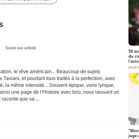
s
s
Suivre son activité
59 an
du ci
l'avi
jeudi 
ration, le rêve américain... Beaucoup de sujets
 Taviani, et pourtant tous traités à la perfection, avec
é, la même intensité... Souvent épique, voire lyrique,
insi une page de l'Histoire avec brio, nous laissant un
 raconte que sa ...
"Mon 
juge 