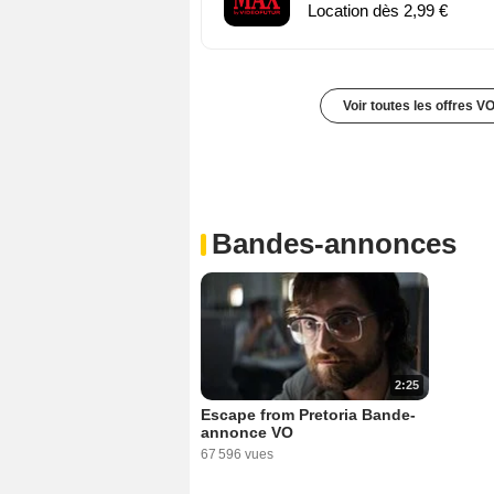
Location dès 2,99 €
Voir toutes les offres V
Bandes-annonces
2:25
Escape from Pretoria Bande-
annonce VO
67 596 vues