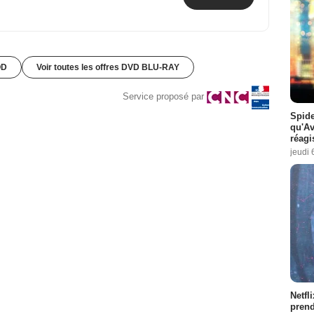
OD
Voir toutes les offres DVD BLU-RAY
Service proposé par
Spide
qu'A
réagi
jeudi 
Netfl
prend