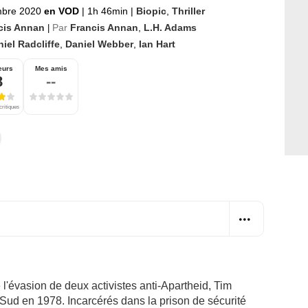
mbre 2020
en VOD
|
1h 46min
|
Biopic
,
Thriller
cis Annan
Par
Francis Annan
,
L.H. Adams
|
iel Radcliffe
,
Daniel Webber
,
Ian Hart
eurs
Mes amis
8
--
critiques
de l'évasion de deux activistes anti-Apartheid, Tim
Sud en 1978. Incarcérés dans la prison de sécurité