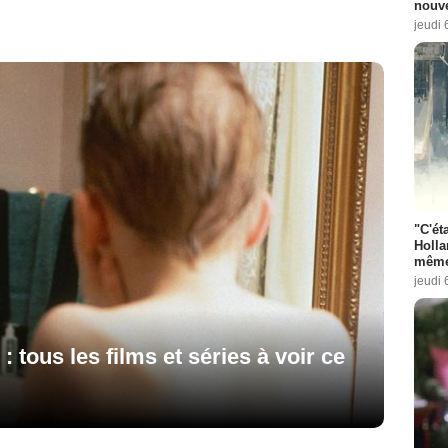
nouve
jeudi 
"C'éta
Holla
même
jeudi 
: tous les films et séries à voir ce