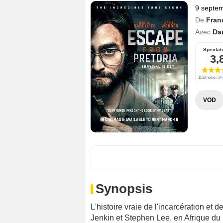
9 septe
De
Fran
Avec
Dan
Spectat
3,
1163 notes, 54 
VOD
Synopsis
L'histoire vraie de l'incarcération et 
Jenkin et Stephen Lee, en Afrique du 