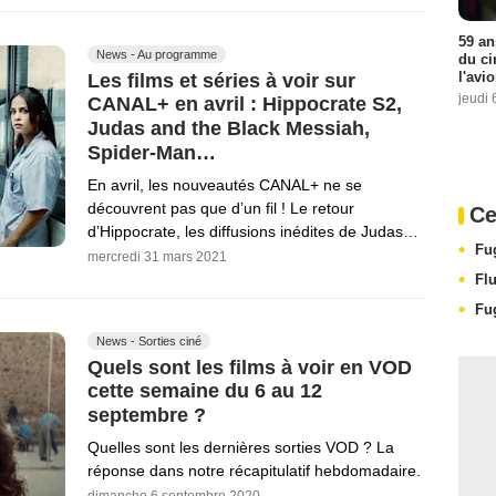
59 an
News - Au programme
du ci
l'avi
Les films et séries à voir sur
jeudi 
CANAL+ en avril : Hippocrate S2,
Judas and the Black Messiah,
Spider-Man…
En avril, les nouveautés CANAL+ ne se
découvrent pas que d’un fil ! Le retour
Ce
d’Hippocrate, les diffusions inédites de Judas…
Fu
mercredi 31 mars 2021
Fl
Fu
News - Sorties ciné
Quels sont les films à voir en VOD
cette semaine du 6 au 12
septembre ?
Quelles sont les dernières sorties VOD ? La
réponse dans notre récapitulatif hebdomadaire.
dimanche 6 septembre 2020