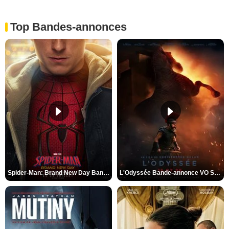
Top Bandes-annonces
Spider-Man: Brand New Day Bande-annonce VO STFR
L'Odyssée Bande-annonce VO STFR