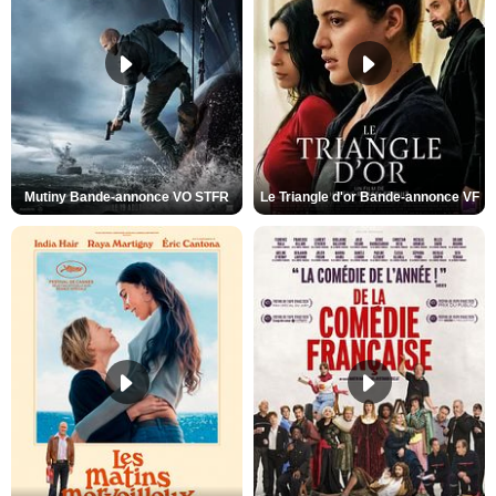
Mutiny Bande-annonce VO STFR
Le Triangle d'or Bande-annonce VF