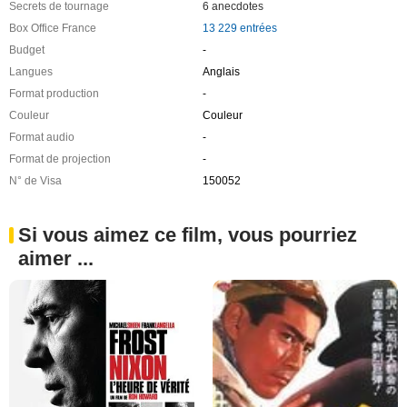
Secrets de tournage
6 anecdotes
Box Office France
13 229 entrées
Budget
-
Langues
Anglais
Format production
-
Couleur
Couleur
Format audio
-
Format de projection
-
N° de Visa
150052
Si vous aimez ce film, vous pourriez
aimer ...