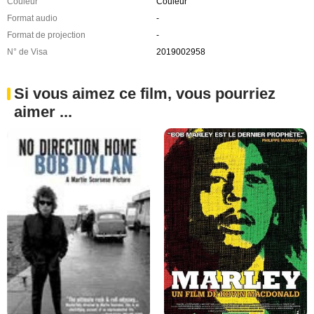
Couleur
Couleur
Format audio
-
Format de projection
-
N° de Visa
2019002958
Si vous aimez ce film, vous pourriez
aimer ...