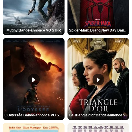
Mutiny Bande-annonce VO STFR
Spider-Man: Brand New Day Bande-annonce VO STFR
L'Odyssée Bande-annonce VO STFR
Le Triangle d'or Bande-annonce VF