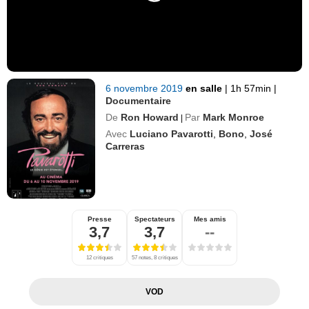
6 novembre 2019
en salle
|
1h 57min
|
Documentaire
De
Ron Howard
Par
Mark Monroe
|
Avec
Luciano Pavarotti
,
Bono
,
José
Carreras
Presse
Spectateurs
Mes amis
3,7
3,7
--
12 critiques
57 notes, 8 critiques
VOD