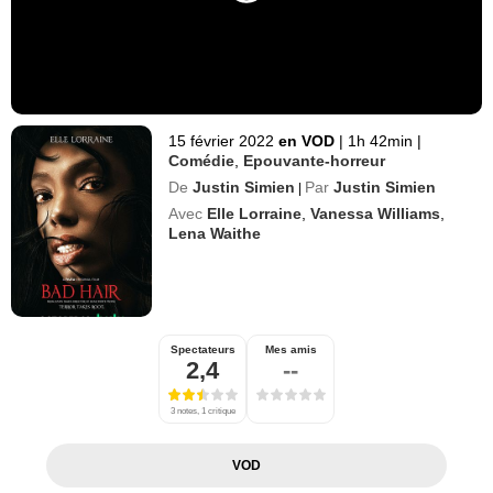
15 février 2022
en VOD
|
1h 42min
|
Comédie
,
Epouvante-horreur
De
Justin Simien
Par
Justin Simien
|
Avec
Elle Lorraine
,
Vanessa Williams
,
Lena Waithe
Spectateurs
Mes amis
2,4
--
3 notes, 1 critique
VOD