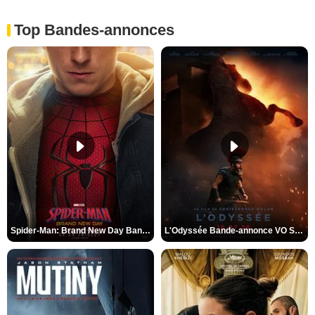
Top Bandes-annonces
Spider-Man: Brand New Day Bande-annonce VO STFR
L'Odyssée Bande-annonce VO STFR