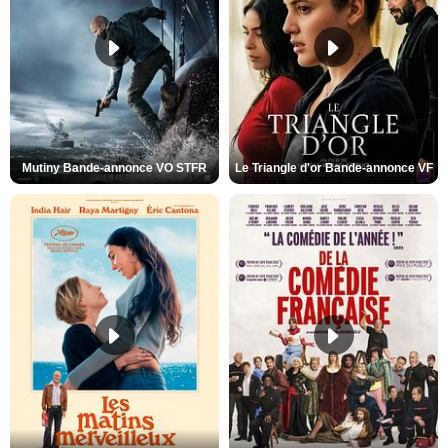
Mutiny Bande-annonce VO STFR
Le Triangle d'or Bande-annonce VF