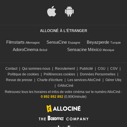
ALLOCINÉ À L'ÉTRANGER
Filmstarts
SensaCine
Beyazperde
Allemagne
Espagne
Turquie
AdoroCinema
Sensacine México
Brésil
Mexique
Contact
|
Qui sommes-nous
|
Recrutement
|
Publicité
|
CGU
|
CGV
|
Politique de cookies
|
Préférences cookies
|
Données Personnelles
|
Revue de presse
|
Charte d'écriture
|
Les services AlloCiné
|
Gérer Utiq
|
©AlloCiné
Retrouvez tous les horaires et infos de votre cinéma sur le numéro AlloCiné :
0 892 892 892
(0,90€/minute)