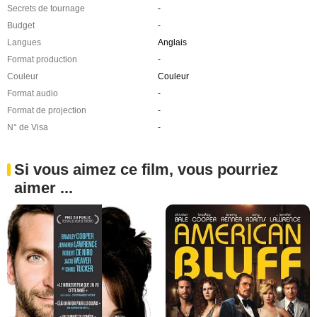
Secrets de tournage
-
Budget
-
Langues
Anglais
Format production
-
Couleur
Couleur
Format audio
-
Format de projection
-
N° de Visa
-
Si vous aimez ce film, vous pourriez
aimer ...