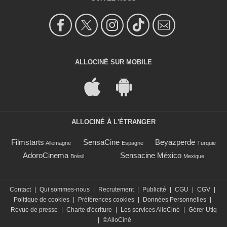
ALLOCINÉ SUR MOBILE
ALLOCINÉ À L'ÉTRANGER
Filmstarts
SensaCine
Beyazperde
Allemagne
Espagne
Turquie
AdoroCinema
Sensacine México
Brésil
Mexique
Contact
|
Qui sommes-nous
|
Recrutement
|
Publicité
|
CGU
|
CGV
|
Politique de cookies
|
Préférences cookies
|
Données Personnelles
|
Revue de presse
|
Charte d'écriture
|
Les services AlloCiné
|
Gérer Utiq
|
©AlloCiné