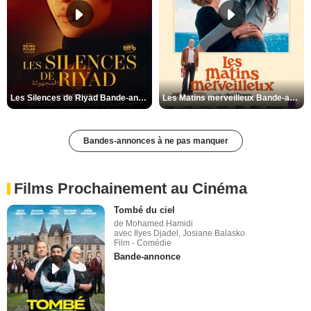
Les Silences de Riyad Bande-annonce VO STFR
Les Matins merveilleux Bande-annonce VF
Bandes-annonces à ne pas manquer
Films Prochainement au Cinéma
Tombé du ciel
de Mohamed Hamidi
avec Ilyes Djadel, Josiane Balasko
Film - Comédie
Bande-annonce