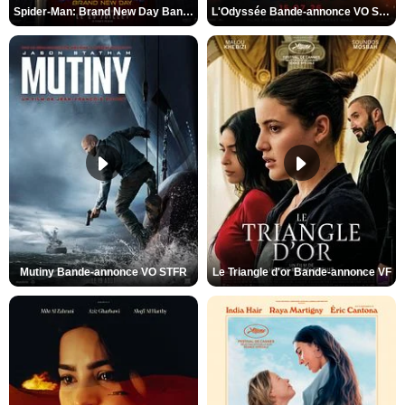
Spider-Man: Brand New Day Bande-annonce VO STFR
L'Odyssée Bande-annonce VO STFR
Mutiny Bande-annonce VO STFR
Le Triangle d'or Bande-annonce VF