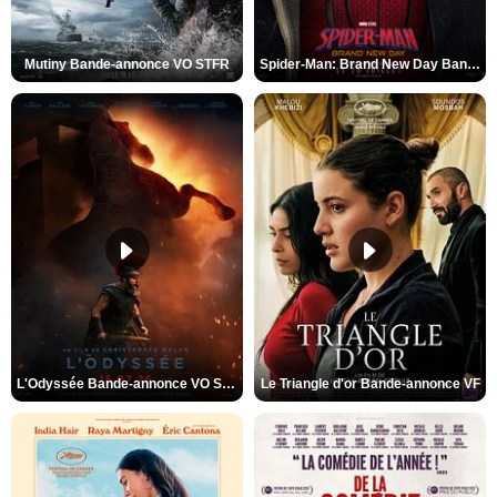
Mutiny Bande-annonce VO STFR
Spider-Man: Brand New Day Bande-annonce VO STFR
L'Odyssée Bande-annonce VO STFR
Le Triangle d'or Bande-annonce VF