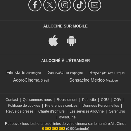
ALLOCINÉ SUR MOBILE
ALLOCINÉ À L'ÉTRANGER
Filmstarts
SensaCine
Beyazperde
Allemagne
Espagne
Turquie
AdoroCinema
Sensacine México
Brésil
Mexique
Contact
|
Qui sommes-nous
|
Recrutement
|
Publicité
|
CGU
|
CGV
|
Politique de cookies
|
Préférences cookies
|
Données Personnelles
|
Revue de presse
|
Charte d'écriture
|
Les services AlloCiné
|
Gérer Utiq
|
©AlloCiné
Retrouvez tous les horaires et infos de votre cinéma sur le numéro AlloCiné :
0 892 892 892
(0,90€/minute)