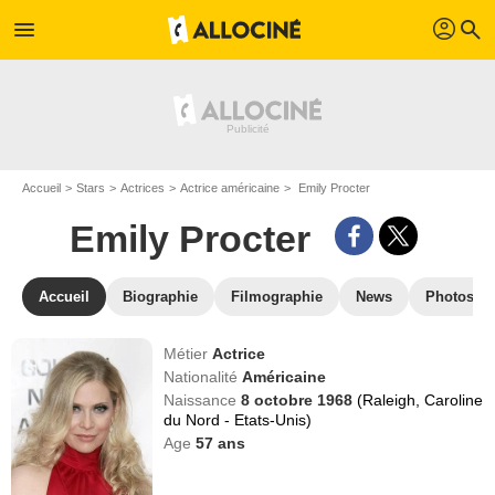
profil
menu
search
Accueil
Stars
Actrices
Actrice américaine
Emily Procter
Emily Procter
Accueil
Biographie
Filmographie
News
Photos
Métier
Actrice
Nationalité
Américaine
Naissance
8 octobre 1968
(Raleigh, Caroline
du Nord - Etats-Unis)
Age
57
ans