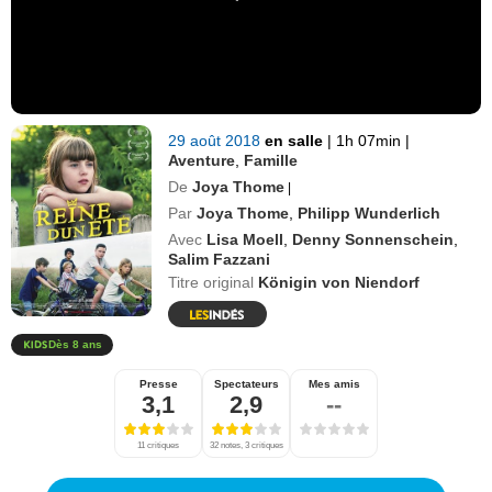
29 août 2018
en salle
|
1h 07min
|
Aventure
,
Famille
De
Joya Thome
|
Par
Joya Thome
,
Philipp Wunderlich
Avec
Lisa Moell
,
Denny Sonnenschein
,
Salim Fazzani
Titre original
Königin von Niendorf
Dès 8 ans
Presse
Spectateurs
Mes amis
3,1
2,9
--
11 critiques
32 notes, 3 critiques