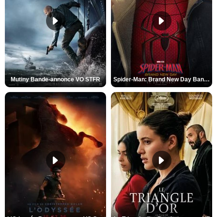
Mutiny Bande-annonce VO STFR
Spider-Man: Brand New Day Bande-annonce VO STFR