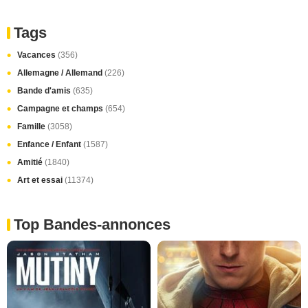
Tags
Vacances
(356)
Allemagne / Allemand
(226)
Bande d'amis
(635)
Campagne et champs
(654)
Famille
(3058)
Enfance / Enfant
(1587)
Amitié
(1840)
Art et essai
(11374)
Top Bandes-annonces