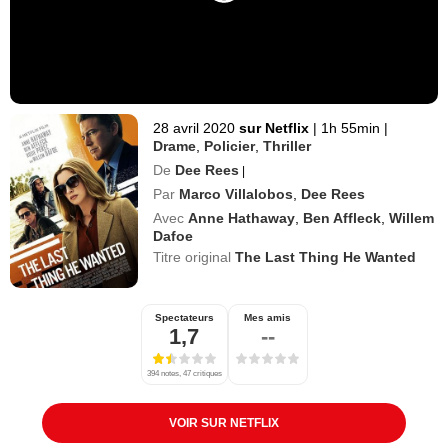
28 avril 2020
sur Netflix
|
1h 55min
|
Drame
,
Policier
,
Thriller
De
Dee Rees
|
Par
Marco Villalobos
,
Dee Rees
Avec
Anne Hathaway
,
Ben Affleck
,
Willem
Dafoe
Titre original
The Last Thing He Wanted
Spectateurs
Mes amis
1,7
--
394 notes, 47 critiques
VOIR SUR NETFLIX