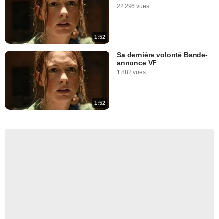
22 296 vues
1:52
Sa dernière volonté Bande-
annonce VF
1 882 vues
1:52