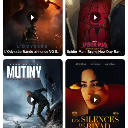
L'Odyssée Bande-annonce VO STFR
Spider-Man: Brand New Day Bande-annonce VO STFR