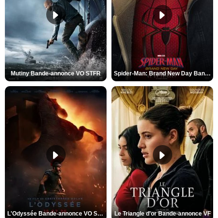
Mutiny Bande-annonce VO STFR
Spider-Man: Brand New Day Bande-annonce VO STFR
L'Odyssée Bande-annonce VO STFR
Le Triangle d'or Bande-annonce VF