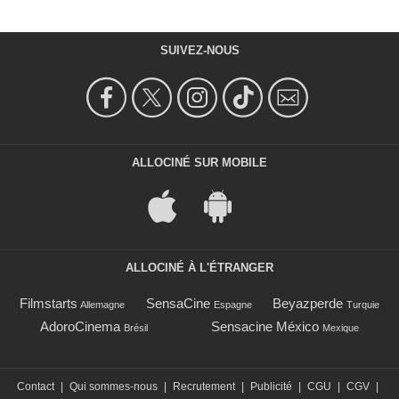
SUIVEZ-NOUS
ALLOCINÉ SUR MOBILE
ALLOCINÉ À L'ÉTRANGER
Filmstarts
SensaCine
Beyazperde
Allemagne
Espagne
Turquie
AdoroCinema
Sensacine México
Brésil
Mexique
Contact
|
Qui sommes-nous
|
Recrutement
|
Publicité
|
CGU
|
CGV
|