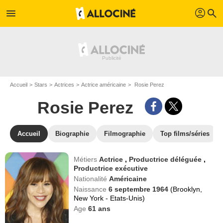
profil
menu
search
Accueil
Stars
Actrices
Actrice américaine
Rosie Perez
Rosie Perez
Accueil
Biographie
Filmographie
Top films/séries
Métiers
Actrice
,
Productrice déléguée
,
Productrice exécutive
Nationalité
Américaine
Naissance
6 septembre 1964
(Brooklyn,
New York - Etats-Unis)
Age
61
ans