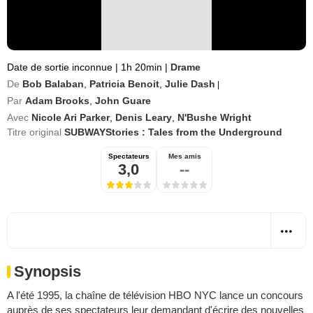
Date de sortie inconnue
|
1h 20min
|
Drame
De
Bob Balaban
,
Patricia Benoit
,
Julie Dash
|
Par
Adam Brooks
,
John Guare
Avec
Nicole Ari Parker
,
Denis Leary
,
N'Bushe Wright
Titre original
SUBWAYStories : Tales from the Underground
Spectateurs
Mes amis
3,0
--
Synopsis
A l'été 1995, la chaîne de télévision HBO NYC lance un concours
auprès de ses spectateurs leur demandant d'écrire des nouvelles