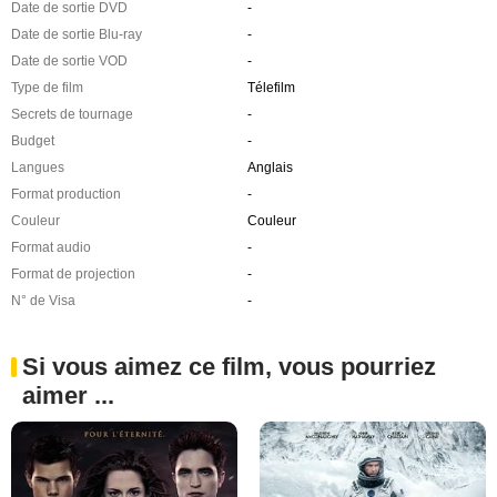
Date de sortie DVD
-
Date de sortie Blu-ray
-
Date de sortie VOD
-
Type de film
Télefilm
Secrets de tournage
-
Budget
-
Langues
Anglais
Format production
-
Couleur
Couleur
Format audio
-
Format de projection
-
N° de Visa
-
Si vous aimez ce film, vous pourriez
aimer ...