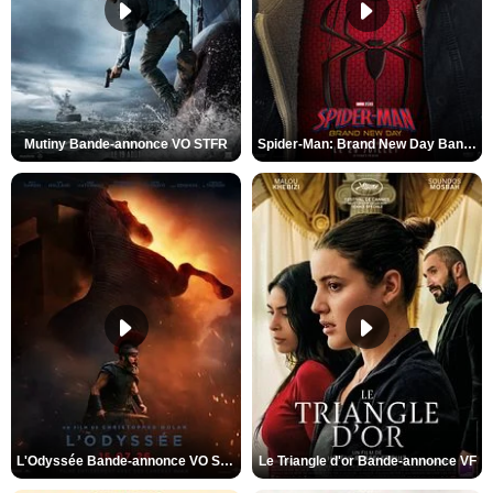
Mutiny Bande-annonce VO STFR
Spider-Man: Brand New Day Bande-annonce VO STFR
L'Odyssée Bande-annonce VO STFR
Le Triangle d'or Bande-annonce VF