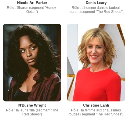
Nicole Ari Parker
Denis Leary
Rôle : Sharon (segment "Honey-
Rôle : L'homme dans le fauteuil
Getter")
roulant (segment "The Red Shoes")
N'Bushe Wright
Christine Lahti
Rôle : la jeune fille (segment "The
Rôle : la femme aux chaussures
Red Shoes")
rouges (segment "The Red Shoes")