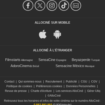
ALLOCINÉ SUR MOBILE
ALLOCINÉ À L'ÉTRANGER
Filmstarts
SensaCine
Beyazperde
Allemagne
Espagne
Turquie
AdoroCinema
Sensacine México
Brésil
Mexique
Contact
|
Qui sommes-nous
|
Recrutement
|
Publicité
|
CGU
|
CGV
|
Politique de cookies
|
Préférences cookies
|
Données Personnelles
|
Revue de presse
|
Charte d'écriture
|
Les services AlloCiné
|
Gérer Utiq
|
©AlloCiné
Retrouvez tous les horaires et infos de votre cinéma sur le numéro AlloCiné :
0 892 892 892
(0,90€/minute)