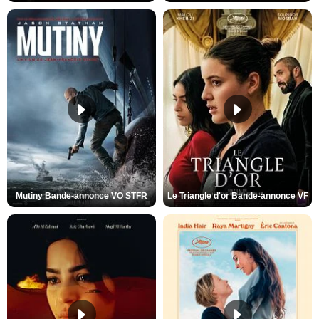
Mutiny Bande-annonce VO STFR
Le Triangle d'or Bande-annonce VF