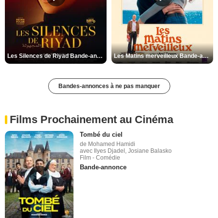
Les Silences de Riyad Bande-annonce VO STFR
Les Matins merveilleux Bande-annonce VF
Bandes-annonces à ne pas manquer
Films Prochainement au Cinéma
Tombé du ciel
de Mohamed Hamidi
avec Ilyes Djadel, Josiane Balasko
Film - Comédie
Bande-annonce