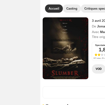
Accueil
Casting
Critiques spec
3 avril 2
De
Jona
Avec
Ma
Titre ori
Spectat
1,
197 notes, 26 c
VOD