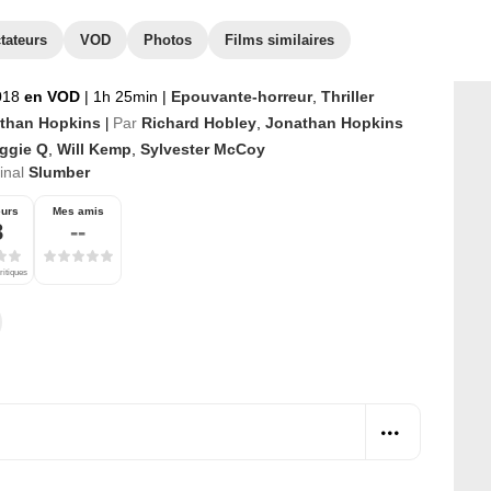
tateurs
VOD
Photos
Films similaires
018
en VOD
|
1h 25min
|
Epouvante-horreur
,
Thriller
than Hopkins
Par
Richard Hobley
,
Jonathan Hopkins
|
ggie Q
,
Will Kemp
,
Sylvester McCoy
ginal
Slumber
eurs
Mes amis
8
--
ritiques