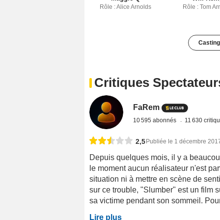
Rôle : Alice Arnolds
Rôle : Tom Ar
Casting
Critiques Spectateur
FaRem
10 595 abonnés
11 630 critiq
2,5
Publiée le 1 décembre 201
Depuis quelques mois, il y a beaucou
le moment aucun réalisateur n'est parv
situation ni à mettre en scène de sent
sur ce trouble, "Slumber" est un film 
sa victime pendant son sommeil. Pour y 
Lire plus