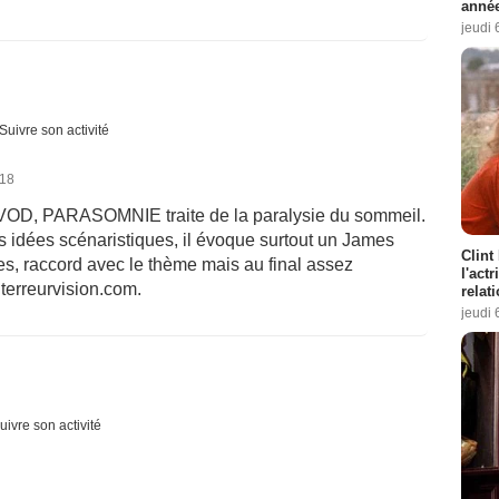
année
jeudi 
Suivre son activité
018
n VOD, PARASOMNIE traite de la paralysie du sommeil.
 idées scénaristiques, il évoque surtout un James
Clint
es, raccord avec le thème mais au final assez
l'act
 terreurvision.com.
relat
jeudi 
uivre son activité