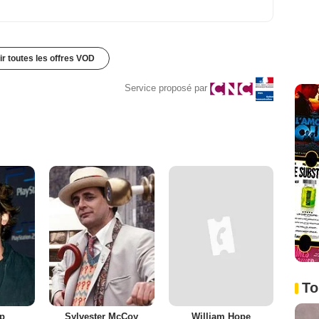
ir toutes les offres VOD
Service proposé par
To
mp
Sylvester McCoy
William Hope