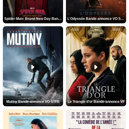
Spider-Man: Brand New Day Bande-annonce VO STFR
L'Odyssée Bande-annonce VO STFR
Mutiny Bande-annonce VO STFR
Le Triangle d'or Bande-annonce VF