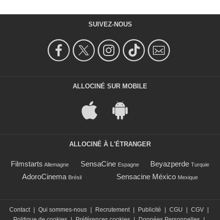
SUIVEZ-NOUS
ALLOCINÉ SUR MOBILE
ALLOCINÉ À L'ÉTRANGER
Filmstarts
SensaCine
Beyazperde
Allemagne
Espagne
Turquie
AdoroCinema
Sensacine México
Brésil
Mexique
Contact
|
Qui sommes-nous
|
Recrutement
|
Publicité
|
CGU
|
CGV
|
Politique de cookies
|
Préférences cookies
|
Données Personnelles
|