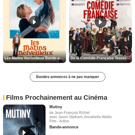
Les Matins merveilleux Bande-annonce VF
De la Comédie-Française Teaser VF
Bandes-annonces à ne pas manquer
Films Prochainement au Cinéma
Mutiny
de Jean-François Richet
avec Jason Statham, Annabelle Wallis
Film - Action
Bande-annonce