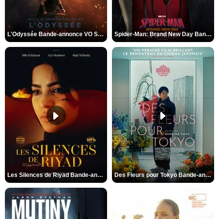
L'Odyssée Bande-annonce VO STFR
Spider-Man: Brand New Day Bande-annonce VO STFR
Les Silences de Riyad Bande-annonce VO STFR
Des Fleurs pour Tokyo Bande-annonce VO STFR