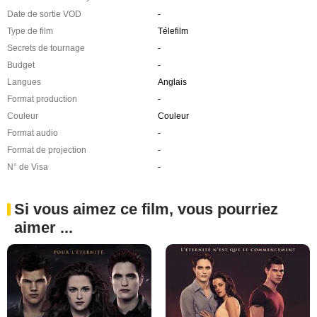
Date de sortie VOD
-
Type de film
Télefilm
Secrets de tournage
-
Budget
-
Langues
Anglais
Format production
-
Couleur
Couleur
Format audio
-
Format de projection
-
N° de Visa
-
Si vous aimez ce film, vous pourriez
aimer ...