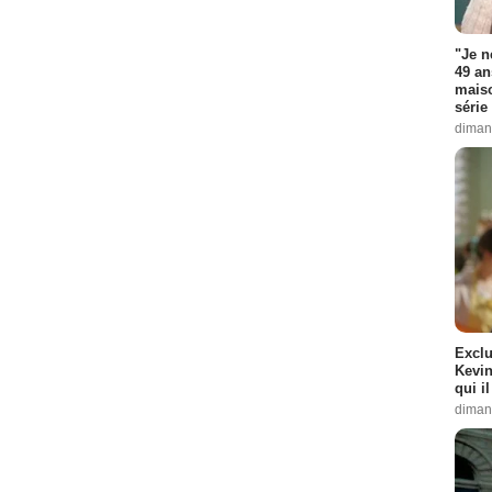
"Je n
49 an
maiso
série 
diman
Exclu
Kevin
qui i
diman