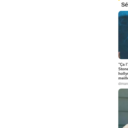
Sé
"Ça l
Stone
holly
meill
diman