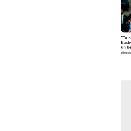
"Tu n
Eastw
un be
diman