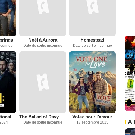
prings
Noël à Aurora
Homestead
inconnue
Date de sortie inconnue
Date de sortie inconnue
tional
The Ballad of Davy Crockett
Votez pour l’amour
A 
 2024
Date de sortie inconnue
17 septembre 2025