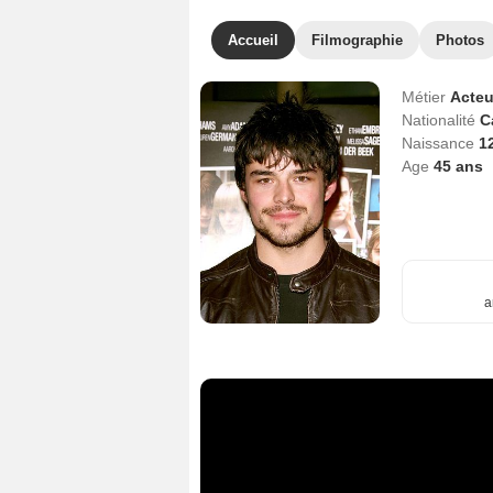
Accueil
Filmographie
Photos
Métier
Acteu
Nationalité
C
Naissance
1
Age
45
ans
a