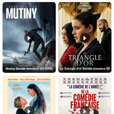
Mutiny Bande-annonce VO STFR
Le Triangle d'or Bande-annonce VF