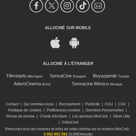
ALLOCINÉ SUR MOBILE
ALLOCINÉ À L'ÉTRANGER
Filmstarts
SensaCine
Beyazperde
Allemagne
Espagne
Turquie
AdoroCinema
Sensacine México
Brésil
Mexique
Contact
|
Qui sommes-nous
|
Recrutement
|
Publicité
|
CGU
|
CGV
|
Politique de cookies
|
Préférences cookies
|
Données Personnelles
|
Revue de presse
|
Charte d'écriture
|
Les services AlloCiné
|
Gérer Utiq
|
©AlloCiné
Retrouvez tous les horaires et infos de votre cinéma sur le numéro AlloCiné :
0 892 892 892
(0,90€/minute)