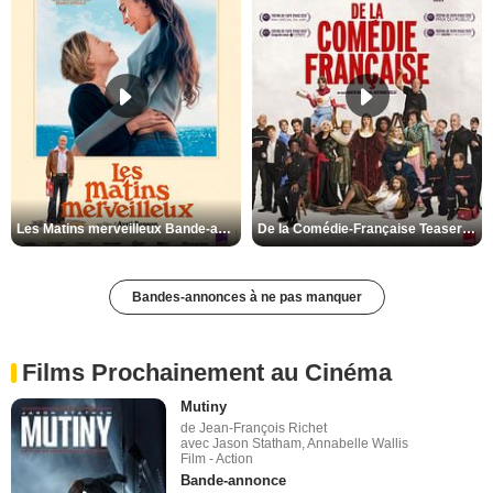
Les Matins merveilleux Bande-annonce VF
De la Comédie-Française Teaser VF
Bandes-annonces à ne pas manquer
Films Prochainement au Cinéma
Mutiny
de Jean-François Richet
avec Jason Statham, Annabelle Wallis
Film - Action
Bande-annonce