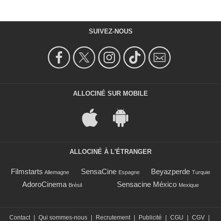
SUIVEZ-NOUS
ALLOCINÉ SUR MOBILE
ALLOCINÉ À L'ÉTRANGER
Filmstarts
SensaCine
Beyazperde
Allemagne
Espagne
Turquie
AdoroCinema
Sensacine México
Brésil
Mexique
Contact
|
Qui sommes-nous
|
Recrutement
|
Publicité
|
CGU
|
CGV
|