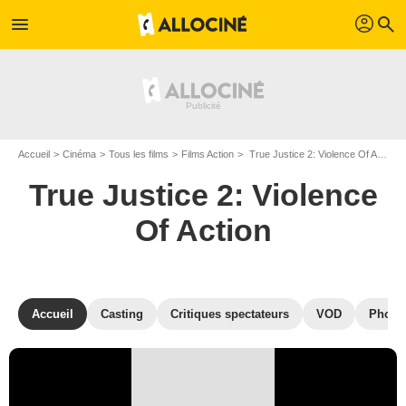
profil
menu
search
Accueil
Cinéma
Tous les films
Films Action
True Justice 2: Violence Of Action de Lauro Chartrand
True Justice 2: Violence
Of Action
Accueil
Casting
Critiques spectateurs
VOD
Photo