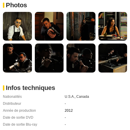
Photos
Infos techniques
Nationalités
U.S.A.
,
Canada
Distributeur
-
Année de production
2012
Date de sortie DVD
-
Date de sortie Blu-ray
-