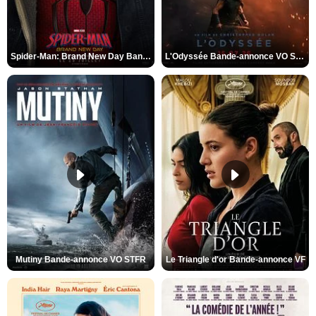
Spider-Man: Brand New Day Bande-annonce VO STFR
L'Odyssée Bande-annonce VO STFR
Mutiny Bande-annonce VO STFR
Le Triangle d'or Bande-annonce VF