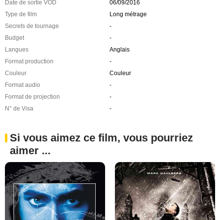
Date de sortie VOD
06/09/2016
Type de film
Long métrage
Secrets de tournage
-
Budget
-
Langues
Anglais
Format production
-
Couleur
Couleur
Format audio
-
Format de projection
-
N° de Visa
-
Si vous aimez ce film, vous pourriez
aimer ...