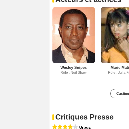
Acteurs et actrices
Wesley Snipes
Marie Mat
Rôle : Neil Shaw
Rôle : Julia 
Casting