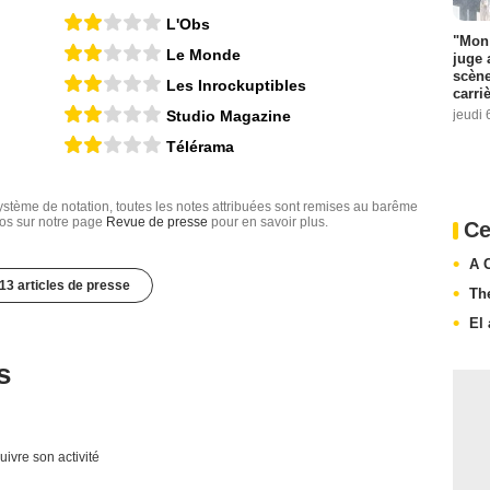
"Mon 
Ciné Live
juge 
scène
L'Obs
carri
Le Monde
jeudi 
Les Inrockuptibles
Studio Magazine
Télérama
Ce
tème de notation, toutes les notes attribuées sont remises au barême
A 
nfos sur notre page
Revue de presse
pour en savoir plus.
Th
El 
13 articles de presse
s