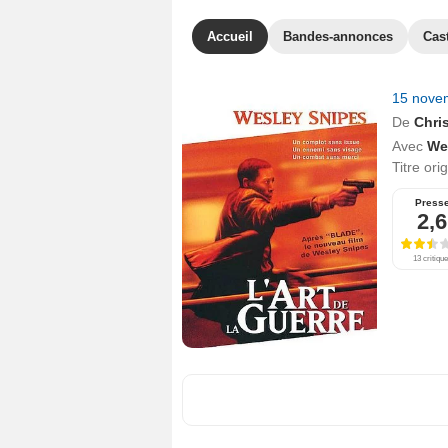
Accueil
Bandes-annonces
Cas
15 nove
De
Chri
Avec
We
Titre ori
Press
2,6
13 critiqu