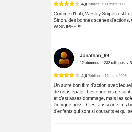
27 abonnés
449 critiques
S
4,0
Publiée le 11 mars 2008
Comme d'hab, Wesley Snipes est trop pu
Sinon, des bonnes scènes d'actions, u
W.SNIPES !!!!
Jonathan_89
12 abonnés
232 critiques
S
4,0
Publiée le 16 mars 2008
Un autre bon film d'action avec lequel
de nous épater. Les ennemis ne sont p
et c'est assez dommage, mais les scèn
l'intrigue aussi. C'est aussi une très b
d'enfants qui sont si courants et qui