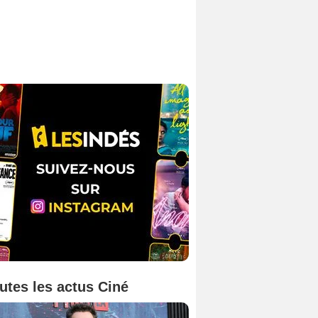
utes les actus Ciné