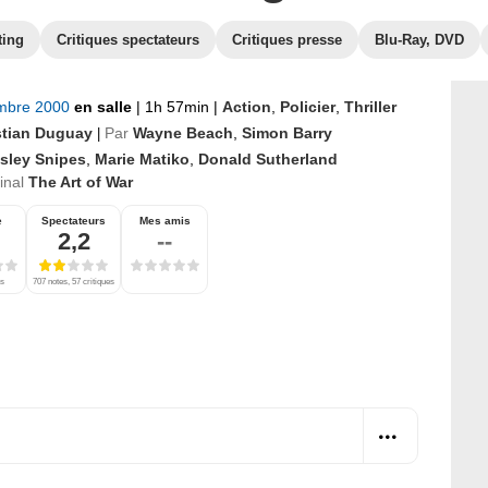
ting
Critiques spectateurs
Critiques presse
Blu-Ray, DVD
mbre 2000
en salle
|
1h 57min
|
Action
,
Policier
,
Thriller
stian Duguay
Par
Wayne Beach
,
Simon Barry
|
sley Snipes
,
Marie Matiko
,
Donald Sutherland
ginal
The Art of War
e
Spectateurs
Mes amis
2,2
--
es
707 notes, 57 critiques