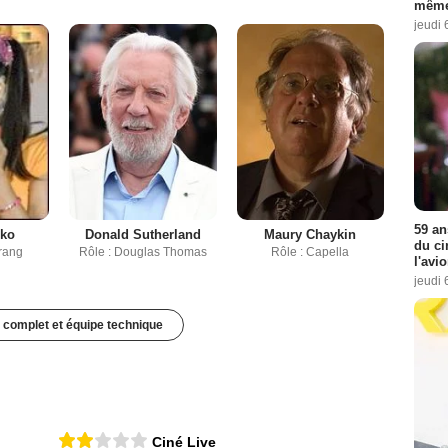
même
jeudi 
59 an
du ci
l'avi
jeudi 
iko
Donald Sutherland
Maury Chaykin
Frang
Rôle : Douglas Thomas
Rôle : Capella
 complet et équipe technique