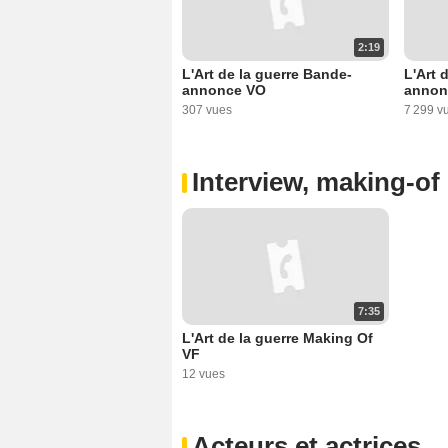
2:19
L'Art de la guerre Bande-
L'Art 
annonce VO
annon
307 vues
7 299 v
Interview, making-of 
7:35
L'Art de la guerre Making Of
VF
12 vues