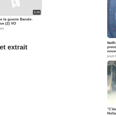
2:19
de la guerre Bande-
ce (2) VO
ues
Netfl
prend
nouve
jeudi 
et extrait
"C'éta
Holla