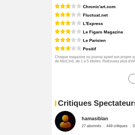
Critiques Presse
Urbuz
Chronic'art.com
Fluctuat.net
L'Express
Le Figaro Magazine
Le Parisien
Positif
Chaque magazine ou journal ayant son propre sys
de AlloCiné, de 1 à 5 étoiles. Retrouvez plus d'i
Critiques Spectateur
hamasiblan